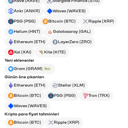
Aave (AAVE)
Stargate Finance (STG)
Ankr (ANKR)
Waves (WAVES)
PSG (PSG)
Bitcoin (BTC)
Ripple (XRP)
Helium (HNT)
Galatasaray (GAL)
Ethereum (ETH)
LayerZero (ZRO)
Xai (XAI)
Kite (KITE)
Yeni eklenenler
Gram (GRAM)
Yeni
Günün öne çıkanları
Ethereum (ETH)
Stellar (XLM)
Bitcoin (BTC)
PSG (PSG)
Tron (TRX)
Waves (WAVES)
Kripto para fiyat tahminleri
Bitcoin (BTC)
Ripple (XRP)