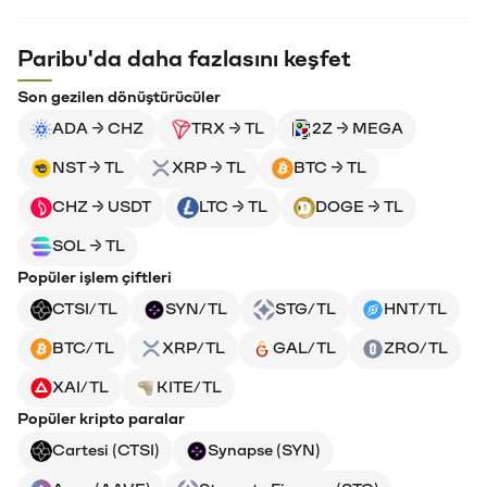
Paribu'da daha fazlasını keşfet
Son gezilen dönüştürücüler
ADA → CHZ
TRX → TL
2Z → MEGA
NST → TL
XRP → TL
BTC → TL
CHZ → USDT
LTC → TL
DOGE → TL
SOL → TL
Popüler işlem çiftleri
CTSI/TL
SYN/TL
STG/TL
HNT/TL
BTC/TL
XRP/TL
GAL/TL
ZRO/TL
XAI/TL
KITE/TL
Popüler kripto paralar
Cartesi (CTSI)
Synapse (SYN)