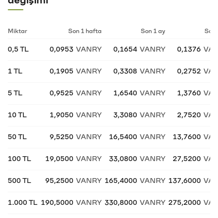
değişimi
Miktar
Son 1 hafta
Son 1 ay
Son 
0,5 TL
0,0953
VANRY
0,1654
VANRY
0,1376
VA
1 TL
0,1905
VANRY
0,3308
VANRY
0,2752
VA
5 TL
0,9525
VANRY
1,6540
VANRY
1,3760
VA
10 TL
1,9050
VANRY
3,3080
VANRY
2,7520
VA
50 TL
9,5250
VANRY
16,5400
VANRY
13,7600
VA
100 TL
19,0500
VANRY
33,0800
VANRY
27,5200
VA
500 TL
95,2500
VANRY
165,4000
VANRY
137,6000
VA
1.000 TL
190,5000
VANRY
330,8000
VANRY
275,2000
VA