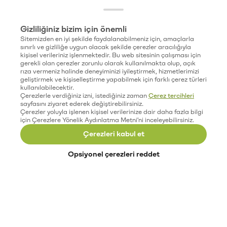
Gizliliğiniz bizim için önemli
Sitemizden en iyi şekilde faydalanabilmeniz için, amaçlarla
sınırlı ve gizliliğe uygun olacak şekilde çerezler aracılığıyla
kişisel verileriniz işlenmektedir. Bu web sitesinin çalışması için
gerekli olan çerezler zorunlu olarak kullanılmakta olup, açık
rıza vermeniz halinde deneyiminizi iyileştirmek, hizmetlerimizi
geliştirmek ve kişiselleştirme yapabilmek için farklı çerez türleri
kullanılabilecektir.
Çerezlerle verdiğiniz izni, istediğiniz zaman
Çerez tercihleri
sayfasını ziyaret ederek değiştirebilirsiniz.
Çerezler yoluyla işlenen kişisel verilerinize dair daha fazla bilgi
için Çerezlere Yönelik Aydınlatma Metni'ni inceleyebilirsiniz.
Çerezleri kabul et
Opsiyonel çerezleri reddet
Paribu’yu keşfet