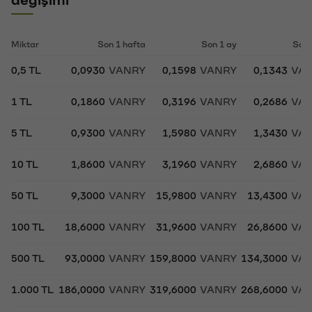
Miktar
Son 1 hafta
Son 1 ay
Son 
0,5 TL
0,0930
VANRY
0,1598
VANRY
0,1343
VA
1 TL
0,1860
VANRY
0,3196
VANRY
0,2686
VA
5 TL
0,9300
VANRY
1,5980
VANRY
1,3430
VA
10 TL
1,8600
VANRY
3,1960
VANRY
2,6860
VA
50 TL
9,3000
VANRY
15,9800
VANRY
13,4300
VA
100 TL
18,6000
VANRY
31,9600
VANRY
26,8600
VA
500 TL
93,0000
VANRY
159,8000
VANRY
134,3000
VA
1.000 TL
186,0000
VANRY
319,6000
VANRY
268,6000
VA