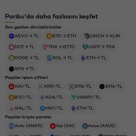
Paribu'da daha fazlasını keşfet
Son gezilen dönüştürücüler
AEVO → TL
BTC → ETH
1INCH → XLM
DOT → TL
TRX → BTTC
USDT → TRX
DOGE → TL
SOL → TL
ETH → TL
SYN → TL
Popüler işlem çiftleri
XAI/TL
XRP/TL
STG/TL
SYN/TL
BTC/TL
ADA/TL
VANRY/TL
GAL/TL
HNT/TL
ETH/TL
Popüler kripto paralar
Ankr (ANKR)
Xai (XAI)
Aave (AAVE)