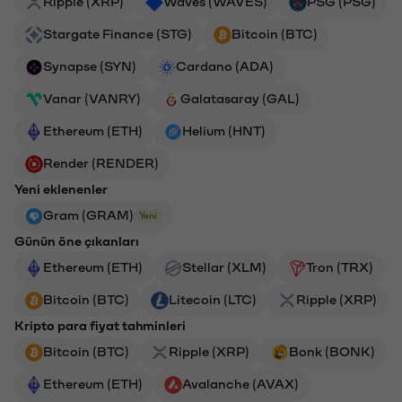
Ripple (XRP)
Waves (WAVES)
PSG (PSG)
Stargate Finance (STG)
Bitcoin (BTC)
Synapse (SYN)
Cardano (ADA)
Vanar (VANRY)
Galatasaray (GAL)
Ethereum (ETH)
Helium (HNT)
Render (RENDER)
Yeni eklenenler
Gram (GRAM)
Yeni
Günün öne çıkanları
Ethereum (ETH)
Stellar (XLM)
Tron (TRX)
Bitcoin (BTC)
Litecoin (LTC)
Ripple (XRP)
Kripto para fiyat tahminleri
Bitcoin (BTC)
Ripple (XRP)
Bonk (BONK)
Ethereum (ETH)
Avalanche (AVAX)