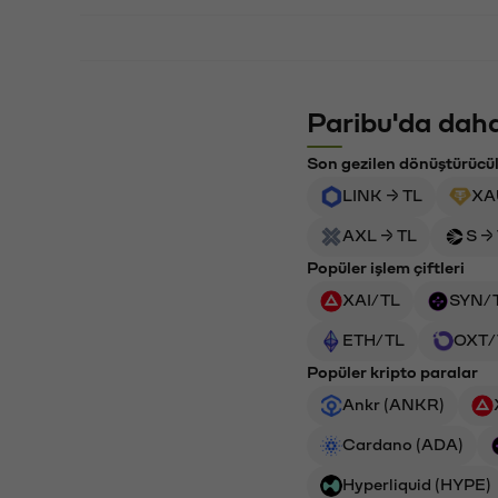
Paribu'da daha
Son gezilen dönüştürücü
LINK → TL
XA
AXL → TL
S →
Popüler işlem çiftleri
XAI/TL
SYN/
ETH/TL
OXT/
Popüler kripto paralar
Ankr (ANKR)
Cardano (ADA)
Hyperliquid (HYPE)