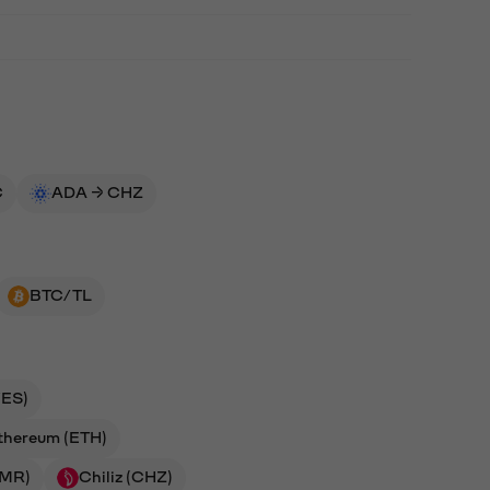
C
ADA → CHZ
BTC/TL
ES)
thereum (ETH)
NMR)
Chiliz (CHZ)