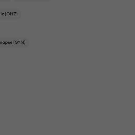
liz (CHZ)
napse (SYN)