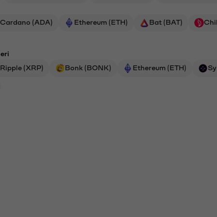
Cardano (ADA)
Ethereum (ETH)
Bat (BAT)
Chi
eri
Ripple (XRP)
Bonk (BONK)
Ethereum (ETH)
Sy