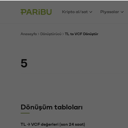
Kripto al/sat
Piyasalar
Anasayfa
Dönüştürücü
TL to VCF Dönüştür
Dönüşüm tabloları
TL → VCF değerleri (son 24 saat)