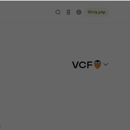
Giriş yap
VCF
)