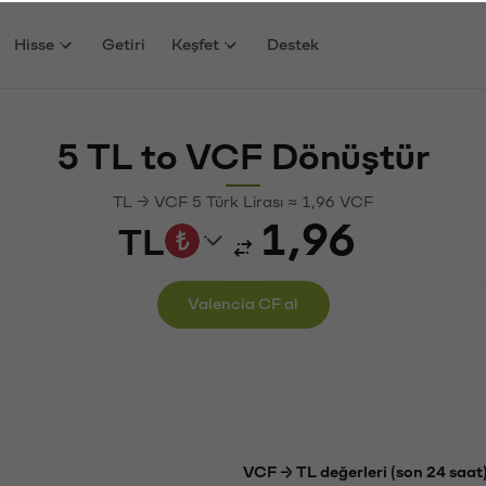
Hisse
Getiri
Keşfet
Destek
5 TL to VCF Dönüştür
TL → VCF 5 Türk Lirası ≈ 1,96 VCF
TL
Valencia CF al
VCF → TL değerleri (son 24 saat