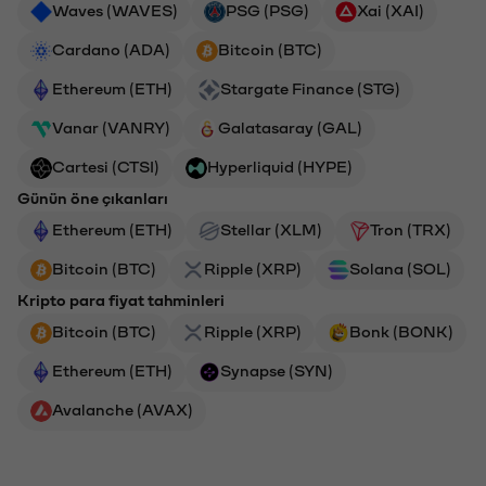
Waves (WAVES)
PSG (PSG)
Xai (XAI)
Cardano (ADA)
Bitcoin (BTC)
Ethereum (ETH)
Stargate Finance (STG)
Vanar (VANRY)
Galatasaray (GAL)
Cartesi (CTSI)
Hyperliquid (HYPE)
Günün öne çıkanları
Ethereum (ETH)
Stellar (XLM)
Tron (TRX)
Bitcoin (BTC)
Ripple (XRP)
Solana (SOL)
Kripto para fiyat tahminleri
Bitcoin (BTC)
Ripple (XRP)
Bonk (BONK)
Ethereum (ETH)
Synapse (SYN)
Avalanche (AVAX)