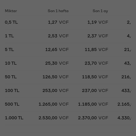
Miktar
Son 1 hafta
Son 1 ay
So
0,5 TL
1,27
VCF
1,19
VCF
2,1
1 TL
2,53
VCF
2,37
VCF
4,3
5 TL
12,65
VCF
11,85
VCF
21,6
10 TL
25,30
VCF
23,70
VCF
43,3
50 TL
126,50
VCF
118,50
VCF
216,5
100 TL
253,00
VCF
237,00
VCF
433,0
500 TL
1.265,00
VCF
1.185,00
VCF
2.165,0
1.000 TL
2.530,00
VCF
2.370,00
VCF
4.330,0