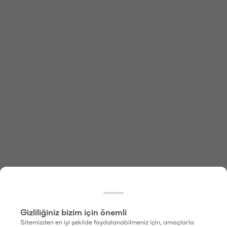
Gizliliğiniz bizim için önemli
Sitemizden en iyi şekilde faydalanabilmeniz için, amaçlarla