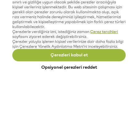
sınırlı ve gizliliğe uygun olacak şekilde çerezler aracılığıyla
kişisel verileriniz işlenmektedir. Bu web sitesinin çalışması için
gerekli olan çerezler zorunlu olarak kullanılmakta olup, açık
rıza vermeniz halinde deneyiminizi iyileştirmek, hizmetlerimizi
geliştirmek ve kişiselleştirme yapabilmek için farklı çerez türleri
kullanılabilecektir.
Çerezlerle verdiğiniz izni, istediğiniz zaman
Çerez tercihleri
sayfasını ziyaret ederek değiştirebilirsiniz.
Çerezler yoluyla işlenen kişisel verilerinize dair daha fazla bilgi
için Çerezlere Yönelik Aydınlatma Metni'ni inceleyebilirsiniz.
Çerezleri kabul et
Opsiyonel çerezleri reddet
Paribu’yu keşfet
Eğitimler
Etkinlikler
Açık pozisyonlar
Paribu sistem durumu