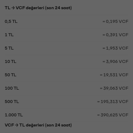
TL → VCF değerleri (son 24 saat)
0,5 TL
= 0,195 VCF
1 TL
= 0,391 VCF
5 TL
= 1,953 VCF
10 TL
= 3,906 VCF
50 TL
= 19,531 VCF
100 TL
= 39,063 VCF
500 TL
= 195,313 VCF
1.000 TL
= 390,625 VCF
VCF → TL değerleri (son 24 saat)