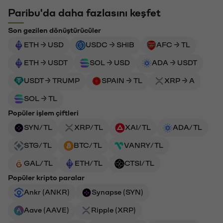
Paribu'da daha fazlasını keşfet
Son gezilen dönüştürücüler
ETH → USD
USDC → SHIB
AFC → TL
ETH → USDT
SOL → USD
ADA → USDT
USDT → TRUMP
SPAIN → TL
XRP → A
SOL → TL
Popüler işlem çiftleri
SYN/TL
XRP/TL
XAI/TL
ADA/TL
STG/TL
BTC/TL
VANRY/TL
GAL/TL
ETH/TL
CTSI/TL
Popüler kripto paralar
Ankr (ANKR)
Synapse (SYN)
Aave (AAVE)
Ripple (XRP)