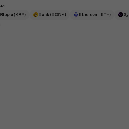
eri
Ripple (XRP)
Bonk (BONK)
Ethereum (ETH)
Sy