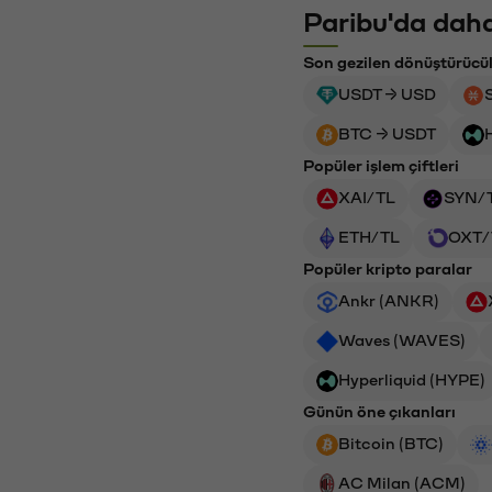
Paribu'da daha
Son gezilen dönüştürücü
USDT → USD
BTC → USDT
Popüler işlem çiftleri
XAI/TL
SYN/
ETH/TL
OXT/
Popüler kripto paralar
Ankr (ANKR)
Waves (WAVES)
Hyperliquid (HYPE)
Günün öne çıkanları
Bitcoin (BTC)
AC Milan (ACM)