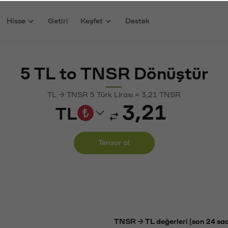
Hisse
Getiri
Keşfet
Destek
5 TL to TNSR Dönüştür
TL → TNSR 5 Türk Lirası ≈ 3,21 TNSR
TL
Tensor al
TNSR → TL değerleri (son 24 saa