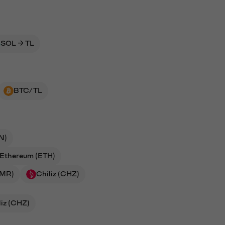
SOL → TL
BTC/TL
N)
Ethereum (ETH)
NMR)
Chiliz (CHZ)
liz (CHZ)