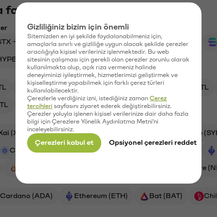
 fazlasını keşfet
Gizliliğiniz bizim için önemli
ler
Sitemizden en iyi şekilde faydalanabilmeniz için,
STX → TL
BTC → TL
DOGE → TL
ETH → TL
amaçlarla sınırlı ve gizliliğe uygun olacak şekilde çerezler
aracılığıyla kişisel verileriniz işlenmektedir. Bu web
HYPE → TL
XRP → TL
SYN → TL
sitesinin çalışması için gerekli olan çerezler zorunlu olarak
kullanılmakta olup, açık rıza vermeniz halinde
deneyiminizi iyileştirmek, hizmetlerimizi geliştirmek ve
kişiselleştirme yapabilmek için farklı çerez türleri
TL
ADA/TL
XRP/TL
HYPE/TL
GAL/TL
kullanılabilecektir.
Çerezlerle verdiğiniz izni, istediğiniz zaman
Çerez
TL
NMR/TL
tercihleri
sayfasını ziyaret ederek değiştirebilirsiniz.
Çerezler yoluyla işlenen kişisel verilerinize dair daha fazla
bilgi için Çerezlere Yönelik Aydınlatma Metni'ni
inceleyebilirsiniz.
Xai (XAI)
Aave (AAVE)
PSG (PSG)
Synapse (SY
Çerezleri kabul et
Opsiyonel çerezleri reddet
Cardano (ADA)
Bitcoin (BTC)
Ripple (XRP)
Galatasaray (GAL)
Orchid (OXT)
Numeraire (
Cardano (ADA)
Ethereum (ETH)
Bat (BAT)
Chi