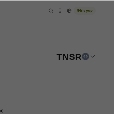
Giriş yap
TNSR
t)