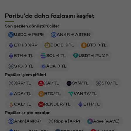
Paribu'da daha fazlasını keşfet
Son gezilen dönüştürücüler
USDC → PEPE
ANKR → ASTER
ETH → XRP
DOGE → TL
BTC → TL
ETH → TL
SOL → TL
USDT → PUMP
STG → TL
ADA → TL
Popüler işlem çiftleri
XRP/TL
XAI/TL
SYN/TL
STG/TL
ADA/TL
BTC/TL
VANRY/TL
GAL/TL
RENDER/TL
ETH/TL
Popüler kripto paralar
Ankr (ANKR)
Ripple (XRP)
Aave (AAVE)