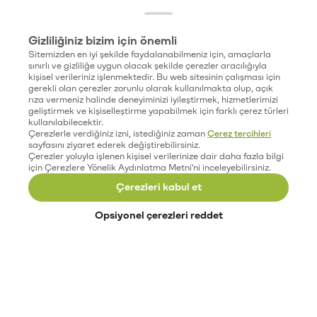
Gizliliğiniz bizim için önemli
Sitemizden en iyi şekilde faydalanabilmeniz için, amaçlarla
sınırlı ve gizliliğe uygun olacak şekilde çerezler aracılığıyla
kişisel verileriniz işlenmektedir. Bu web sitesinin çalışması için
gerekli olan çerezler zorunlu olarak kullanılmakta olup, açık
rıza vermeniz halinde deneyiminizi iyileştirmek, hizmetlerimizi
geliştirmek ve kişiselleştirme yapabilmek için farklı çerez türleri
kullanılabilecektir.
Çerezlerle verdiğiniz izni, istediğiniz zaman
Çerez tercihleri
sayfasını ziyaret ederek değiştirebilirsiniz.
Çerezler yoluyla işlenen kişisel verilerinize dair daha fazla bilgi
için Çerezlere Yönelik Aydınlatma Metni'ni inceleyebilirsiniz.
Çerezleri kabul et
Opsiyonel çerezleri reddet
Paribu’yu keşfet