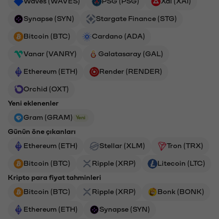
Waves (WAVES)
PSG (PSG)
Xai (XAI)
Synapse (SYN)
Stargate Finance (STG)
Bitcoin (BTC)
Cardano (ADA)
Vanar (VANRY)
Galatasaray (GAL)
Ethereum (ETH)
Render (RENDER)
Orchid (OXT)
Yeni eklenenler
Gram (GRAM)
Yeni
Günün öne çıkanları
Ethereum (ETH)
Stellar (XLM)
Tron (TRX)
Bitcoin (BTC)
Ripple (XRP)
Litecoin (LTC)
Kripto para fiyat tahminleri
Bitcoin (BTC)
Ripple (XRP)
Bonk (BONK)
Ethereum (ETH)
Synapse (SYN)