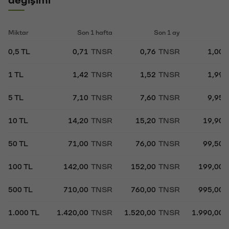
Miktar
Son 1 hafta
Son 1 ay
So
0,5 TL
0,71
TNSR
0,76
TNSR
1,00
1 TL
1,42
TNSR
1,52
TNSR
1,99
5 TL
7,10
TNSR
7,60
TNSR
9,95
10 TL
14,20
TNSR
15,20
TNSR
19,90
50 TL
71,00
TNSR
76,00
TNSR
99,50
100 TL
142,00
TNSR
152,00
TNSR
199,00
500 TL
710,00
TNSR
760,00
TNSR
995,00
1.000 TL
1.420,00
TNSR
1.520,00
TNSR
1.990,00