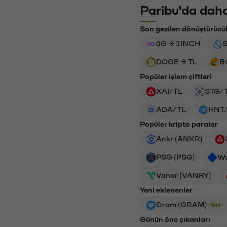
Paribu'da daha
Son gezilen dönüştürücü
0G → 1INCH
S
DOGE → TL
B
Popüler işlem çiftleri
XAI/TL
STG/
ADA/TL
HNT
Popüler kripto paralar
Ankr (ANKR)
PSG (PSG)
Wa
Vanar (VANRY)
Yeni eklenenler
Gram (GRAM)
Yeni
Günün öne çıkanları