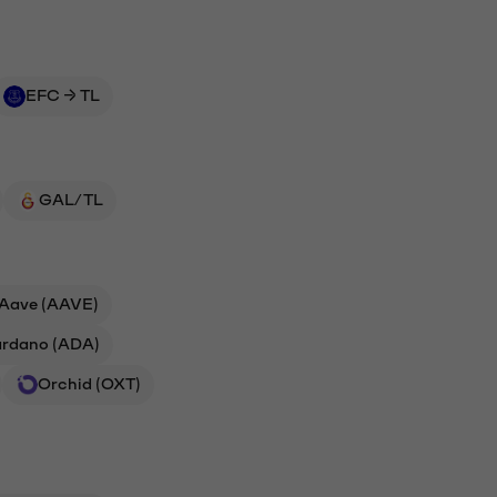
EFC → TL
GAL/TL
Aave (AAVE)
rdano (ADA)
Orchid (OXT)