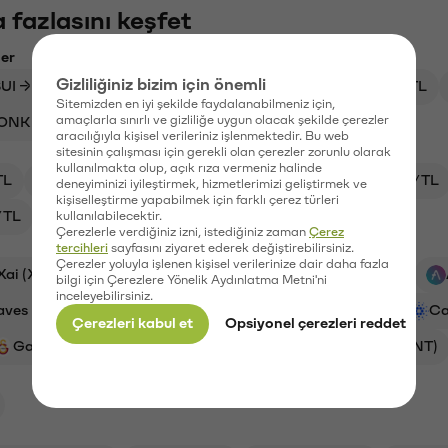
 fazlasını keşfet
ler
Gizliliğiniz bizim için önemli
UI → USDT
PEPE → TL
ETH → BTC
JTO → TL
Sitemizden en iyi şekilde faydalanabilmeniz için,
amaçlarla sınırlı ve gizliliğe uygun olacak şekilde çerezler
ONK → USDT
ETH → USDT
KITE → TL
aracılığıyla kişisel verileriniz işlenmektedir. Bu web
sitesinin çalışması için gerekli olan çerezler zorunlu olarak
kullanılmakta olup, açık rıza vermeniz halinde
TL
XRP/TL
SYN/TL
BTC/TL
VANRY/TL
deneyiminizi iyileştirmek, hizmetlerimizi geliştirmek ve
kişiselleştirme yapabilmek için farklı çerez türleri
/TL
OXT/TL
kullanılabilecektir.
Çerezlerle verdiğiniz izni, istediğiniz zaman
Çerez
tercihleri
sayfasını ziyaret ederek değiştirebilirsiniz.
Çerezler yoluyla işlenen kişisel verilerinize dair daha fazla
Xai (XAI)
Ripple (XRP)
Stargate Finance (STG)
bilgi için Çerezlere Yönelik Aydınlatma Metni'ni
inceleyebilirsiniz.
ves (WAVES)
Bitcoin (BTC)
Synapse (SYN)
Ca
Çerezleri kabul et
Opsiyonel çerezleri reddet
Galatasaray (GAL)
Ethereum (ETH)
Helium (HNT)