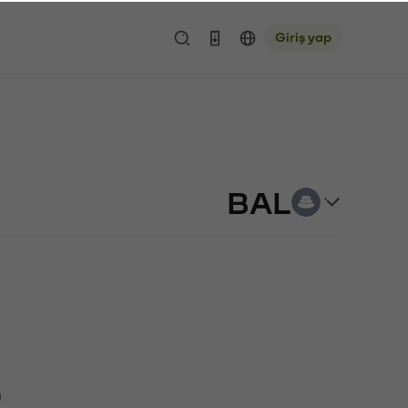
Giriş yap
BAL
)