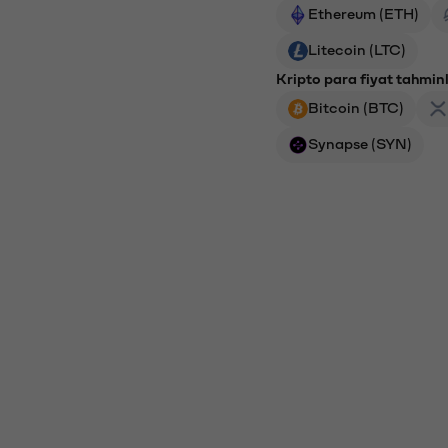
Ethereum (ETH)
Litecoin (LTC)
Kripto para fiyat tahminl
Bitcoin (BTC)
Synapse (SYN)