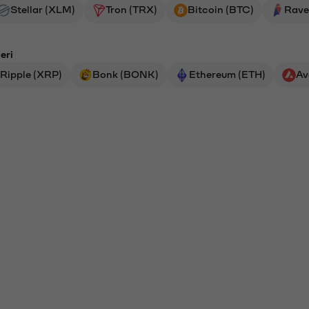
Stellar (XLM)
Tron (TRX)
Bitcoin (BTC)
Rave
eri
Ripple (XRP)
Bonk (BONK)
Ethereum (ETH)
Av