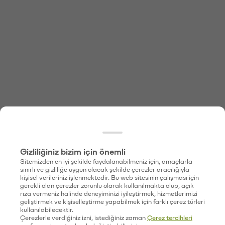
Gizliliğiniz bizim için önemli
Sitemizden en iyi şekilde faydalanabilmeniz için, amaçlarla
sınırlı ve gizliliğe uygun olacak şekilde çerezler aracılığıyla
kişisel verileriniz işlenmektedir. Bu web sitesinin çalışması için
gerekli olan çerezler zorunlu olarak kullanılmakta olup, açık
rıza vermeniz halinde deneyiminizi iyileştirmek, hizmetlerimizi
geliştirmek ve kişiselleştirme yapabilmek için farklı çerez türleri
kullanılabilecektir.
Çerezlerle verdiğiniz izni, istediğiniz zaman
Çerez tercihleri