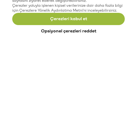
sayfasını ziyaret ederek değiştirebilirsiniz.
Çerezler yoluyla işlenen kişisel verilerinize dair daha fazla bilgi
için Çerezlere Yönelik Aydınlatma Metni'ni inceleyebilirsiniz.
Çerezleri kabul et
Opsiyonel çerezleri reddet
Paribu’yu keşfet
Eğitimler
Etkinlikler
Açık pozisyonlar
Paribu sistem durumu
API dokümantasyonu
Paribu rehberi
Kripto varlık nasıl alınır?
Kripto varlık nedir?