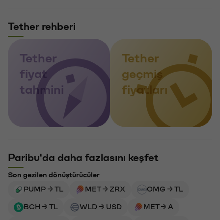
Tether rehberi
Tether
Tether
fiyat
geçmiş
tahmini
fiyatları
Paribu'da daha fazlasını keşfet
Son gezilen dönüştürücüler
PUMP → TL
MET → ZRX
OMG → TL
BCH → TL
WLD → USD
MET → A