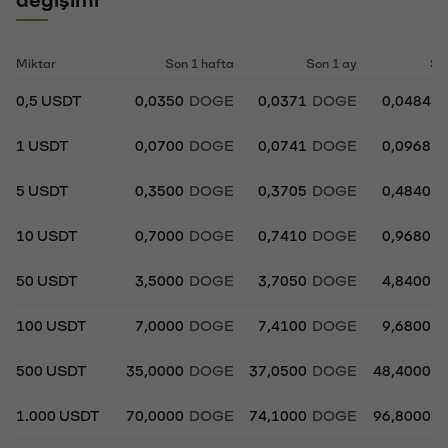
Miktar
Son 1 hafta
Son 1 ay
So
0,5 USDT
0,0350
DOGE
0,0371
DOGE
0,0484
D
1 USDT
0,0700
DOGE
0,0741
DOGE
0,0968
D
5 USDT
0,3500
DOGE
0,3705
DOGE
0,4840
D
10 USDT
0,7000
DOGE
0,7410
DOGE
0,9680
D
50 USDT
3,5000
DOGE
3,7050
DOGE
4,8400
D
100 USDT
7,0000
DOGE
7,4100
DOGE
9,6800
D
500 USDT
35,0000
DOGE
37,0500
DOGE
48,4000
D
1.000 USDT
70,0000
DOGE
74,1000
DOGE
96,8000
D