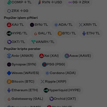
COMP → TL
RVN → USD
0G → ZRX
ZRX → 0G
Popüler işlem çiftleri
XAI/TL
SYN/TL
ADA/TL
XRP/TL
HYPE/TL
GAL/TL
BTC/TL
ETH/TL
OXT/TL
VANRY/TL
Popüler kripto paralar
Ankr (ANKR)
Xai (XAI)
Aave (AAVE)
Synapse (SYN)
PSG (PSG)
Waves (WAVES)
Cardano (ADA)
Bitcoin (BTC)
Ripple (XRP)
Ethereum (ETH)
Hyperliquid (HYPE)
Galatasaray (GAL)
Orchid (OXT)
Numeraire (NMR)
Chiliz (CHZ)