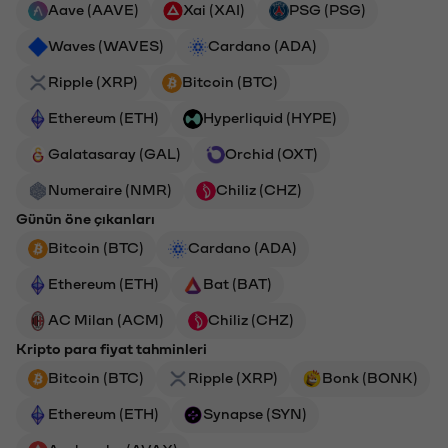
Aave (AAVE)
Xai (XAI)
PSG (PSG)
Waves (WAVES)
Cardano (ADA)
Ripple (XRP)
Bitcoin (BTC)
Ethereum (ETH)
Hyperliquid (HYPE)
Galatasaray (GAL)
Orchid (OXT)
Numeraire (NMR)
Chiliz (CHZ)
Günün öne çıkanları
Bitcoin (BTC)
Cardano (ADA)
Ethereum (ETH)
Bat (BAT)
AC Milan (ACM)
Chiliz (CHZ)
Kripto para fiyat tahminleri
Bitcoin (BTC)
Ripple (XRP)
Bonk (BONK)
Ethereum (ETH)
Synapse (SYN)