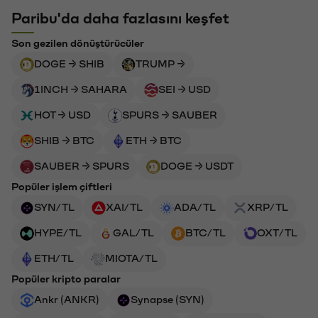
Paribu'da daha fazlasını keşfet
Son gezilen dönüştürücüler
DOGE → SHIB
TRUMP →
1INCH → SAHARA
SEI → USD
HOT → USD
SPURS → SAUBER
SHIB → BTC
ETH → BTC
SAUBER → SPURS
DOGE → USDT
Popüler işlem çiftleri
SYN/TL
XAI/TL
ADA/TL
XRP/TL
HYPE/TL
GAL/TL
BTC/TL
OXT/TL
ETH/TL
MIOTA/TL
Popüler kripto paralar
Ankr (ANKR)
Synapse (SYN)