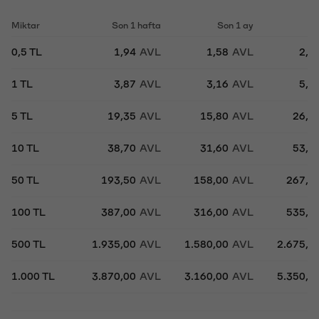
Miktar
Son 1 hafta
Son 1 ay
So
0,5 TL
1,94
AVL
1,58
AVL
2,6
1 TL
3,87
AVL
3,16
AVL
5,3
5 TL
19,35
AVL
15,80
AVL
26,7
10 TL
38,70
AVL
31,60
AVL
53,5
50 TL
193,50
AVL
158,00
AVL
267,5
100 TL
387,00
AVL
316,00
AVL
535,0
500 TL
1.935,00
AVL
1.580,00
AVL
2.675,0
1.000 TL
3.870,00
AVL
3.160,00
AVL
5.350,0