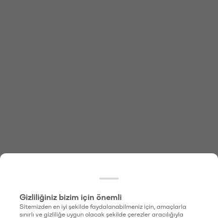
Gizliliğiniz bizim için önemli
Sitemizden en iyi şekilde faydalanabilmeniz için, amaçlarla
sınırlı ve gizliliğe uygun olacak şekilde çerezler aracılığıyla