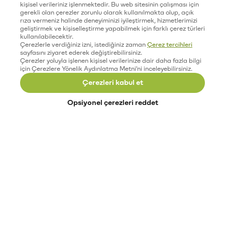
kişisel verileriniz işlenmektedir. Bu web sitesinin çalışması için
gerekli olan çerezler zorunlu olarak kullanılmakta olup, açık
rıza vermeniz halinde deneyiminizi iyileştirmek, hizmetlerimizi
geliştirmek ve kişiselleştirme yapabilmek için farklı çerez türleri
kullanılabilecektir.
Çerezlerle verdiğiniz izni, istediğiniz zaman
Çerez tercihleri
sayfasını ziyaret ederek değiştirebilirsiniz.
Çerezler yoluyla işlenen kişisel verilerinize dair daha fazla bilgi
için Çerezlere Yönelik Aydınlatma Metni'ni inceleyebilirsiniz.
Çerezleri kabul et
Opsiyonel çerezleri reddet
Paribu’yu keşfet
Eğitimler
Etkinlikler
Açık pozisyonlar
Paribu sistem durumu