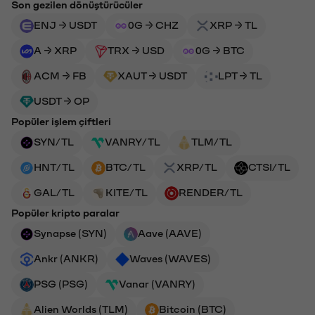
Son gezilen dönüştürücüler
ENJ → USDT
0G → CHZ
XRP → TL
A → XRP
TRX → USD
0G → BTC
ACM → FB
XAUT → USDT
LPT → TL
USDT → OP
Popüler işlem çiftleri
SYN/TL
VANRY/TL
TLM/TL
HNT/TL
BTC/TL
XRP/TL
CTSI/TL
GAL/TL
KITE/TL
RENDER/TL
Popüler kripto paralar
Synapse (SYN)
Aave (AAVE)
Ankr (ANKR)
Waves (WAVES)
PSG (PSG)
Vanar (VANRY)
Alien Worlds (TLM)
Bitcoin (BTC)