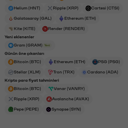
Helium (HNT)
Ripple (XRP)
Cartesi (CTSI)
Galatasaray (GAL)
Ethereum (ETH)
Kite (KITE)
Render (RENDER)
Yeni eklenenler
Gram (GRAM)
Yeni
Günün öne çıkanları
Bitcoin (BTC)
Ethereum (ETH)
PSG (PSG)
Stellar (XLM)
Tron (TRX)
Cardano (ADA)
Kripto para fiyat tahminleri
Bitcoin (BTC)
Vanar (VANRY)
Ripple (XRP)
Avalanche (AVAX)
Pepe (PEPE)
Synapse (SYN)