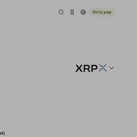
Giriş yap
XRP
at)