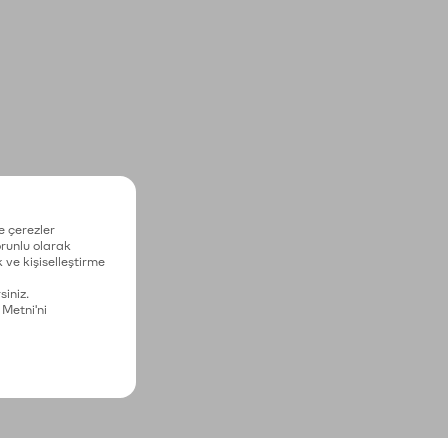
e çerezler
zorunlu olarak
 ve kişiselleştirme
siniz.
 Metni'ni