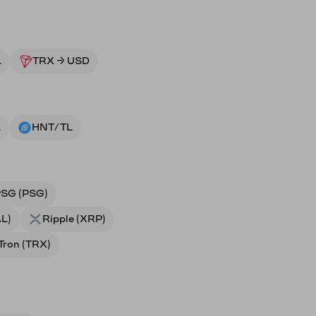
L
TRX → USD
L
HNT/TL
SG (PSG)
AL)
Ripple (XRP)
Tron (TRX)