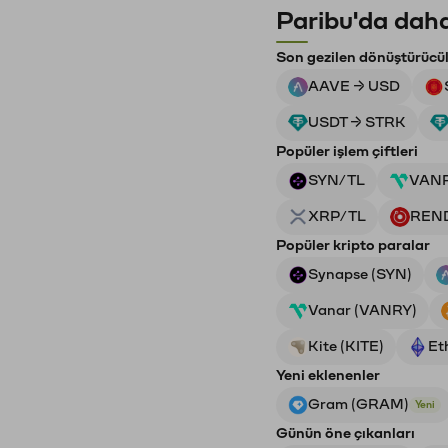
Paribu'da daha
Son gezilen dönüştürücü
AAVE → USD
USDT → STRK
Popüler işlem çiftleri
SYN/TL
VAN
XRP/TL
REN
Popüler kripto paralar
Synapse (SYN)
Vanar (VANRY)
Kite (KITE)
Et
Yeni eklenenler
Gram (GRAM)
Yeni
Günün öne çıkanları