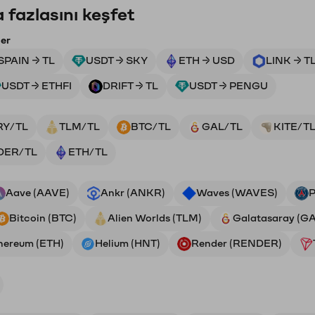
 fazlasını keşfet
ler
SPAIN → TL
USDT → SKY
ETH → USD
LINK → T
USDT → ETHFI
DRIFT → TL
USDT → PENGU
RY/TL
TLM/TL
BTC/TL
GAL/TL
KITE/T
DER/TL
ETH/TL
Aave (AAVE)
Ankr (ANKR)
Waves (WAVES)
P
Bitcoin (BTC)
Alien Worlds (TLM)
Galatasaray (G
hereum (ETH)
Helium (HNT)
Render (RENDER)