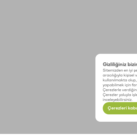
Gizliliğiniz biz
Sitemizden en iyi şe
aracılığıyla kişisel
kullanılmakta olup, 
yapabilmek için fark
Çerezlerle verdiğin
Çerezler yoluyla işl
inceleyebilirsiniz.
Çerezleri kabu