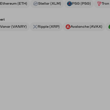
Ethereum (ETH)
Stellar (XLM)
PSG (PSG)
Tron
eri
Vanar (VANRY)
Ripple (XRP)
Avalanche (AVAX)