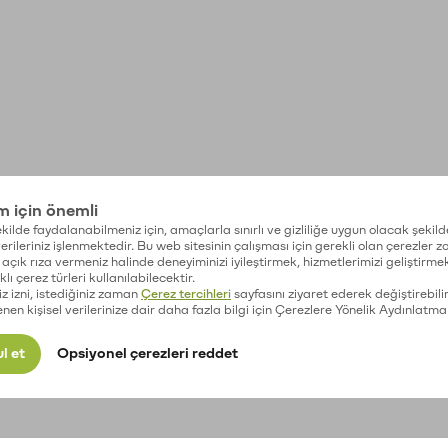
im için önemli
kilde faydalanabilmeniz için, amaçlarla sınırlı ve gizliliğe uygun olacak şekild
 verileriniz işlenmektedir. Bu web sitesinin çalışması için gerekli olan çerezler 
açık rıza vermeniz halinde deneyiminizi iyileştirmek, hizmetlerimizi geliştirmek
lı çerez türleri kullanılabilecektir.
iz izni, istediğiniz zaman
Çerez tercihleri
sayfasını ziyaret ederek değiştirebilir
enen kişisel verilerinize dair daha fazla bilgi için Çerezlere Yönelik Aydınlatma
l et
Opsiyonel çerezleri reddet