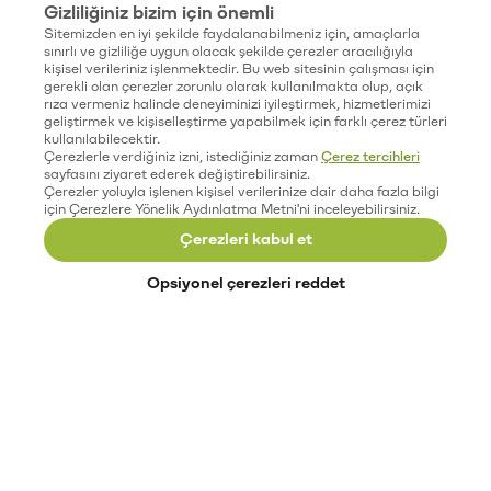
Gizliliğiniz bizim için önemli
Sitemizden en iyi şekilde faydalanabilmeniz için, amaçlarla
sınırlı ve gizliliğe uygun olacak şekilde çerezler aracılığıyla
kişisel verileriniz işlenmektedir. Bu web sitesinin çalışması için
gerekli olan çerezler zorunlu olarak kullanılmakta olup, açık
rıza vermeniz halinde deneyiminizi iyileştirmek, hizmetlerimizi
geliştirmek ve kişiselleştirme yapabilmek için farklı çerez türleri
kullanılabilecektir.
Çerezlerle verdiğiniz izni, istediğiniz zaman
Çerez tercihleri
sayfasını ziyaret ederek değiştirebilirsiniz.
Çerezler yoluyla işlenen kişisel verilerinize dair daha fazla bilgi
için Çerezlere Yönelik Aydınlatma Metni'ni inceleyebilirsiniz.
Çerezleri kabul et
Opsiyonel çerezleri reddet
Paribu’yu keşfet
Eğitimler
Etkinlikler