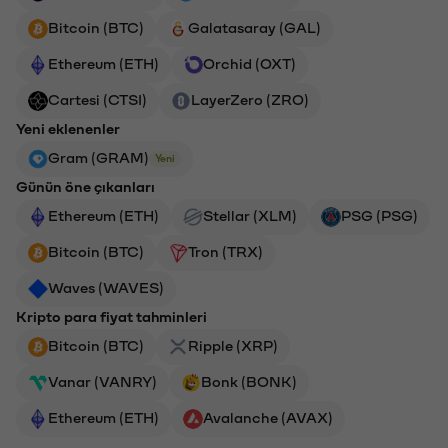
Bitcoin (BTC)
Galatasaray (GAL)
Ethereum (ETH)
Orchid (OXT)
Cartesi (CTSI)
LayerZero (ZRO)
Yeni eklenenler
Gram (GRAM)
Yeni
Günün öne çıkanları
Ethereum (ETH)
Stellar (XLM)
PSG (PSG)
Bitcoin (BTC)
Tron (TRX)
Waves (WAVES)
Kripto para fiyat tahminleri
Bitcoin (BTC)
Ripple (XRP)
Vanar (VANRY)
Bonk (BONK)
Ethereum (ETH)
Avalanche (AVAX)