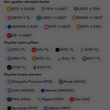
Son gezilen dönüştürücüler
BTC → DOGE
TRX → USDT
USDT → TRX
SENT → TL
USDC → USDT
DOGE → USDT
WAVES → ADA
DOT → USDT
BTC → ZRO
OP → USDT
Popüler işlem çiftleri
STG/TL
XAI/TL
SYN/TL
XRP/TL
HNT/TL
BTC/TL
GAL/TL
OXT/TL
CTSI/TL
ETH/TL
Popüler kripto paralar
Stargate Finance (STG)
Aave (AAVE)
Ankr (ANKR)
Waves (WAVES)
PSG (PSG)
Ripple (XRP)
Xai (XAI)
Synapse (SYN)
Helium (HNT)