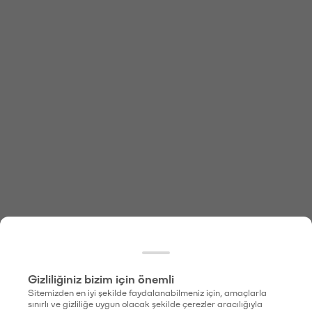
Gizliliğiniz bizim için önemli
Sitemizden en iyi şekilde faydalanabilmeniz için, amaçlarla
sınırlı ve gizliliğe uygun olacak şekilde çerezler aracılığıyla