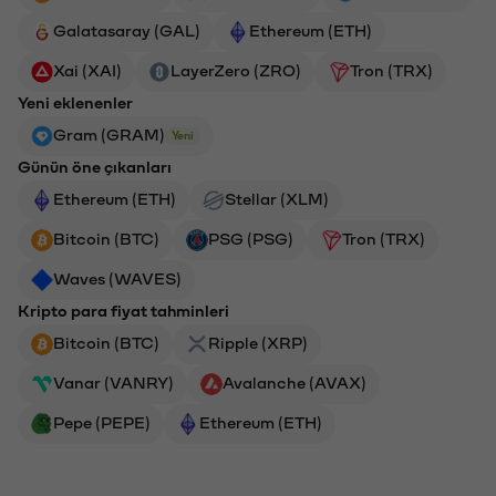
Galatasaray (GAL)
Ethereum (ETH)
Xai (XAI)
LayerZero (ZRO)
Tron (TRX)
Yeni eklenenler
Gram (GRAM)
Yeni
Günün öne çıkanları
Ethereum (ETH)
Stellar (XLM)
Bitcoin (BTC)
PSG (PSG)
Tron (TRX)
Waves (WAVES)
Kripto para fiyat tahminleri
Bitcoin (BTC)
Ripple (XRP)
Vanar (VANRY)
Avalanche (AVAX)
Pepe (PEPE)
Ethereum (ETH)