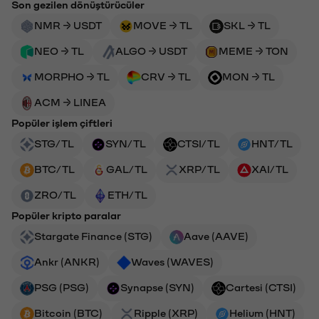
Son gezilen dönüştürücüler
NMR → USDT
MOVE → TL
SKL → TL
NEO → TL
ALGO → USDT
MEME → TON
MORPHO → TL
CRV → TL
MON → TL
ACM → LINEA
Popüler işlem çiftleri
STG/TL
SYN/TL
CTSI/TL
HNT/TL
BTC/TL
GAL/TL
XRP/TL
XAI/TL
ZRO/TL
ETH/TL
Popüler kripto paralar
Stargate Finance (STG)
Aave (AAVE)
Ankr (ANKR)
Waves (WAVES)
PSG (PSG)
Synapse (SYN)
Cartesi (CTSI)
Bitcoin (BTC)
Ripple (XRP)
Helium (HNT)