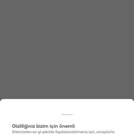
Gizliliğiniz bizim için önemli
Sitemizden en iyi şekilde faydalanabilmeniz için, amaçlarla