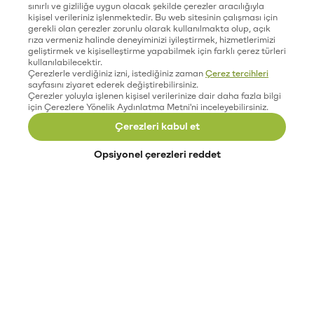
sınırlı ve gizliliğe uygun olacak şekilde çerezler aracılığıyla
kişisel verileriniz işlenmektedir. Bu web sitesinin çalışması için
gerekli olan çerezler zorunlu olarak kullanılmakta olup, açık
rıza vermeniz halinde deneyiminizi iyileştirmek, hizmetlerimizi
geliştirmek ve kişiselleştirme yapabilmek için farklı çerez türleri
kullanılabilecektir.
Çerezlerle verdiğiniz izni, istediğiniz zaman
Çerez tercihleri
sayfasını ziyaret ederek değiştirebilirsiniz.
Çerezler yoluyla işlenen kişisel verilerinize dair daha fazla bilgi
için Çerezlere Yönelik Aydınlatma Metni'ni inceleyebilirsiniz.
Çerezleri kabul et
Opsiyonel çerezleri reddet
Paribu’yu keşfet
Eğitimler
Etkinlikler
Açık pozisyonlar
Paribu sistem durumu