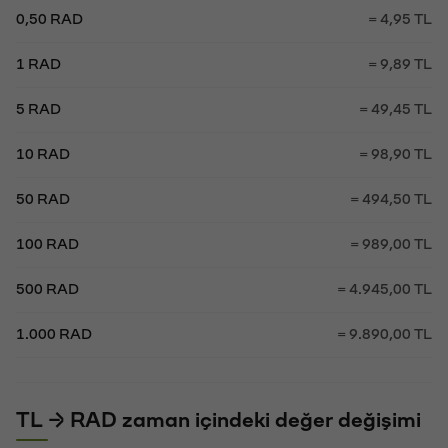
0,50 RAD
= 4,95 TL
1 RAD
= 9,89 TL
5 RAD
= 49,45 TL
10 RAD
= 98,90 TL
50 RAD
= 494,50 TL
100 RAD
= 989,00 TL
500 RAD
= 4.945,00 TL
1.000 RAD
= 9.890,00 TL
TL → RAD zaman içindeki değer değişimi