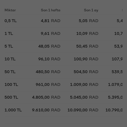
Miktar
Son 1 hafta
Son 1 ay
So
0,5 TL
4,81
RAD
5,05
RAD
5,40
1 TL
9,61
RAD
10,09
RAD
10,79
5 TL
48,05
RAD
50,45
RAD
53,95
10 TL
96,10
RAD
100,90
RAD
107,90
50 TL
480,50
RAD
504,50
RAD
539,50
100 TL
961,00
RAD
1.009,00
RAD
1.079,00
500 TL
4.805,00
RAD
5.045,00
RAD
5.395,00
1.000 TL
9.610,00
RAD
10.090,00
RAD
10.790,00