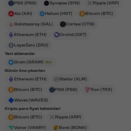
PSG (PSG)
Synapse (SYN)
Ripple (XRP)
Xai (XAI)
Helium (HNT)
Bitcoin (BTC)
Galatasaray (GAL)
Cartesi (CTSI)
Ethereum (ETH)
Orchid (OXT)
LayerZero (ZRO)
Yeni eklenenler
Gram (GRAM)
Yeni
Günün öne çıkanları
Ethereum (ETH)
Stellar (XLM)
Bitcoin (BTC)
PSG (PSG)
Tron (TRX)
Waves (WAVES)
Kripto para fiyat tahminleri
Bitcoin (BTC)
Ripple (XRP)
Vanar (VANRY)
Bonk (BONK)