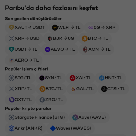
Paribu'da daha fazlasını keşfet
Son gezilen dönüştürücüler
XAUT → USDT
WLFI → TL
0G → XRP
XRP → USD
BJK → 0G
BTC → TL
USDT → TL
AEVO → TL
ACM → TL
AERO → TL
Popüler işlem çiftleri
STG/TL
SYN/TL
XAI/TL
HNT/TL
XRP/TL
BTC/TL
GAL/TL
CTSI/TL
OXT/TL
ZRO/TL
Popüler kripto paralar
Stargate Finance (STG)
Aave (AAVE)
Ankr (ANKR)
Waves (WAVES)