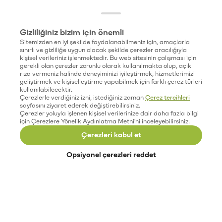
Gizliliğiniz bizim için önemli
Sitemizden en iyi şekilde faydalanabilmeniz için, amaçlarla
sınırlı ve gizliliğe uygun olacak şekilde çerezler aracılığıyla
kişisel verileriniz işlenmektedir. Bu web sitesinin çalışması için
gerekli olan çerezler zorunlu olarak kullanılmakta olup, açık
rıza vermeniz halinde deneyiminizi iyileştirmek, hizmetlerimizi
geliştirmek ve kişiselleştirme yapabilmek için farklı çerez türleri
kullanılabilecektir.
Çerezlerle verdiğiniz izni, istediğiniz zaman
Çerez tercihleri
sayfasını ziyaret ederek değiştirebilirsiniz.
Çerezler yoluyla işlenen kişisel verilerinize dair daha fazla bilgi
için Çerezlere Yönelik Aydınlatma Metni'ni inceleyebilirsiniz.
Çerezleri kabul et
Opsiyonel çerezleri reddet
Paribu’yu keşfet