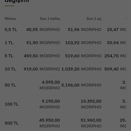
Miktar
Son 1 hafta
Son 1 ay
So
0,5 TL
45,95
MORPHO
51,96
MORPHO
25,47
MOR
1 TL
91,90
MORPHO
103,92
MORPHO
50,94
MOR
5 TL
459,50
MORPHO
519,60
MORPHO
254,70
MOR
10 TL
919,00
MORPHO
1.039,20
MORPHO
509,40
MOR
4.595,00
2.5
50 TL
5.196,00
MORPHO
MORPHO
MOR
9.190,00
10.392,00
5.0
100 TL
MORPHO
MORPHO
MOR
45.950,00
51.960,00
25.4
500 TL
MORPHO
MORPHO
MOR