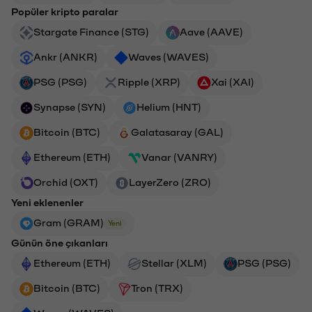
Popüler kripto paralar
Stargate Finance (STG)
Aave (AAVE)
Ankr (ANKR)
Waves (WAVES)
PSG (PSG)
Ripple (XRP)
Xai (XAI)
Synapse (SYN)
Helium (HNT)
Bitcoin (BTC)
Galatasaray (GAL)
Ethereum (ETH)
Vanar (VANRY)
Orchid (OXT)
LayerZero (ZRO)
Yeni eklenenler
Gram (GRAM)
Yeni
Günün öne çıkanları
Ethereum (ETH)
Stellar (XLM)
PSG (PSG)
Bitcoin (BTC)
Tron (TRX)