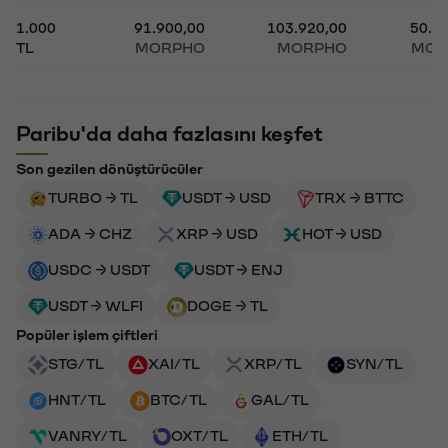
1.000
91.900,00
103.920,00
50.9
TL
MORPHO
MORPHO
MOR
Paribu'da daha fazlasını keşfet
Son gezilen dönüştürücüler
TURBO → TL
USDT → USD
TRX → BTTC
ADA → CHZ
XRP → USD
HOT → USD
USDC → USDT
USDT → ENJ
USDT → WLFI
DOGE → TL
Popüler işlem çiftleri
STG/TL
XAI/TL
XRP/TL
SYN/TL
HNT/TL
BTC/TL
GAL/TL
VANRY/TL
OXT/TL
ETH/TL