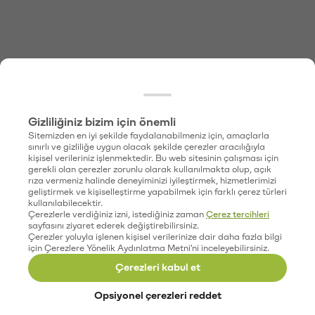
Gizliliğiniz bizim için önemli
Sitemizden en iyi şekilde faydalanabilmeniz için, amaçlarla
sınırlı ve gizliliğe uygun olacak şekilde çerezler aracılığıyla
kişisel verileriniz işlenmektedir. Bu web sitesinin çalışması için
gerekli olan çerezler zorunlu olarak kullanılmakta olup, açık
rıza vermeniz halinde deneyiminizi iyileştirmek, hizmetlerimizi
geliştirmek ve kişiselleştirme yapabilmek için farklı çerez türleri
kullanılabilecektir.
Çerezlerle verdiğiniz izni, istediğiniz zaman
Çerez tercihleri
sayfasını ziyaret ederek değiştirebilirsiniz.
Çerezler yoluyla işlenen kişisel verilerinize dair daha fazla bilgi
için Çerezlere Yönelik Aydınlatma Metni'ni inceleyebilirsiniz.
Çerezleri kabul et
Opsiyonel çerezleri reddet