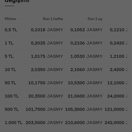
Miktar
Son 1 hafta
Son 1 ay
So
0,5 TL
0,1018
JASMY
0,1053
JASMY
0,1210
J
1 TL
0,2035
JASMY
0,2106
JASMY
0,2420
J
5 TL
1,0175
JASMY
1,0530
JASMY
1,2100
J
10 TL
2,0350
JASMY
2,1060
JASMY
2,4200
J
50 TL
10,1750
JASMY
10,5300
JASMY
12,1000
J
100 TL
20,3500
JASMY
21,0600
JASMY
24,2000
J
500 TL
101,7500
JASMY
105,3000
JASMY
121,0000
J
1.000 TL
203,5000
JASMY
210,6000
JASMY
242,0000
J