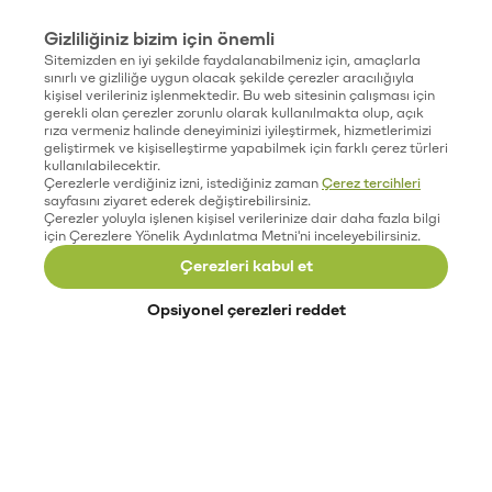
Gizliliğiniz bizim için önemli
Sitemizden en iyi şekilde faydalanabilmeniz için, amaçlarla
sınırlı ve gizliliğe uygun olacak şekilde çerezler aracılığıyla
kişisel verileriniz işlenmektedir. Bu web sitesinin çalışması için
gerekli olan çerezler zorunlu olarak kullanılmakta olup, açık
rıza vermeniz halinde deneyiminizi iyileştirmek, hizmetlerimizi
geliştirmek ve kişiselleştirme yapabilmek için farklı çerez türleri
kullanılabilecektir.
Çerezlerle verdiğiniz izni, istediğiniz zaman
Çerez tercihleri
sayfasını ziyaret ederek değiştirebilirsiniz.
Çerezler yoluyla işlenen kişisel verilerinize dair daha fazla bilgi
için Çerezlere Yönelik Aydınlatma Metni'ni inceleyebilirsiniz.
Çerezleri kabul et
Opsiyonel çerezleri reddet
Paribu’yu keşfet
Eğitimler