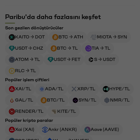
Paribu'da daha fazlasını keşfet
Son gezilen dönüştürücüler
KAITO → DOT
BTC → ATH
MIOTA → SYN
USDT → CHZ
BTC → TL
TIA → TL
ATOM → TL
USDT → FET
S → USDT
RLC → TL
Popüler işlem çiftleri
XAI/TL
ADA/TL
XRP/TL
HYPE/TL
GAL/TL
BTC/TL
SYN/TL
NMR/TL
RENDER/TL
KITE/TL
Popüler kripto paralar
Xai (XAI)
Ankr (ANKR)
Aave (AAVE)