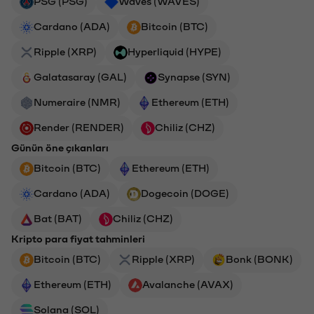
PSG (PSG)
Waves (WAVES)
Cardano (ADA)
Bitcoin (BTC)
Ripple (XRP)
Hyperliquid (HYPE)
Galatasaray (GAL)
Synapse (SYN)
Numeraire (NMR)
Ethereum (ETH)
Render (RENDER)
Chiliz (CHZ)
Günün öne çıkanları
Bitcoin (BTC)
Ethereum (ETH)
Cardano (ADA)
Dogecoin (DOGE)
Bat (BAT)
Chiliz (CHZ)
Kripto para fiyat tahminleri
Bitcoin (BTC)
Ripple (XRP)
Bonk (BONK)
Ethereum (ETH)
Avalanche (AVAX)
Solana (SOL)