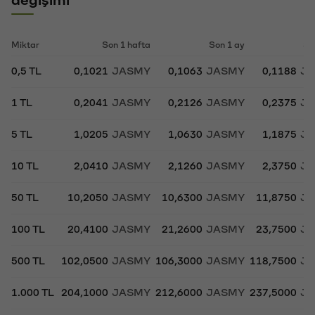
Miktar
Son 1 hafta
Son 1 ay
So
0,5 TL
0,1021
JASMY
0,1063
JASMY
0,1188
J
1 TL
0,2041
JASMY
0,2126
JASMY
0,2375
J
5 TL
1,0205
JASMY
1,0630
JASMY
1,1875
J
10 TL
2,0410
JASMY
2,1260
JASMY
2,3750
J
50 TL
10,2050
JASMY
10,6300
JASMY
11,8750
J
100 TL
20,4100
JASMY
21,2600
JASMY
23,7500
J
500 TL
102,0500
JASMY
106,3000
JASMY
118,7500
J
1.000 TL
204,1000
JASMY
212,6000
JASMY
237,5000
J