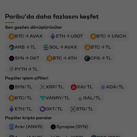
Paribu'da daha fazlasını keşfet
Son gezilen dönüştürücüler
BTC → AVAX
ETH → USDT
BTC → 1INCH
ARB → TL
SOL → AVAX
BTC → TL
SYN → OXT
BTC → ATH
CFG → TL
PYTH → TL
Popüler işlem çiftleri
SYN/TL
XRP/TL
XAI/TL
ADA/TL
BTC/TL
VANRY/TL
GAL/TL
ETH/TL
OXT/TL
STG/TL
Popüler kripto paralar
Ankr (ANKR)
Synapse (SYN)