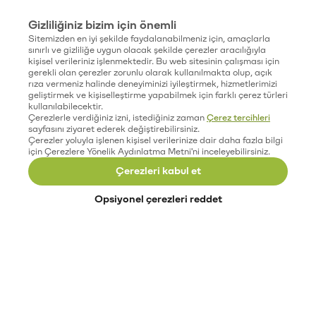
Gizliliğiniz bizim için önemli
Sitemizden en iyi şekilde faydalanabilmeniz için, amaçlarla
sınırlı ve gizliliğe uygun olacak şekilde çerezler aracılığıyla
kişisel verileriniz işlenmektedir. Bu web sitesinin çalışması için
gerekli olan çerezler zorunlu olarak kullanılmakta olup, açık
rıza vermeniz halinde deneyiminizi iyileştirmek, hizmetlerimizi
geliştirmek ve kişiselleştirme yapabilmek için farklı çerez türleri
kullanılabilecektir.
Çerezlerle verdiğiniz izni, istediğiniz zaman
Çerez tercihleri
sayfasını ziyaret ederek değiştirebilirsiniz.
Çerezler yoluyla işlenen kişisel verilerinize dair daha fazla bilgi
için Çerezlere Yönelik Aydınlatma Metni'ni inceleyebilirsiniz.
Çerezleri kabul et
Opsiyonel çerezleri reddet
Paribu’yu keşfet
Eğitimler