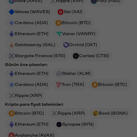
Aave (AAVE)
Ripple (XRP)
PSG (PSG)
Waves (WAVES)
Xai (XAI)
Cardano (ADA)
Bitcoin (BTC)
Ethereum (ETH)
Vanar (VANRY)
Galatasaray (GAL)
Orchid (OXT)
Stargate Finance (STG)
Cartesi (CTSI)
Günün öne çıkanları
Ethereum (ETH)
Stellar (XLM)
Cardano (ADA)
Tron (TRX)
Bitcoin (BTC)
Ripple (XRP)
Kripto para fiyat tahminleri
Bitcoin (BTC)
Ripple (XRP)
Bonk (BONK)
Ethereum (ETH)
Synapse (SYN)
Avalanche (AVAX)