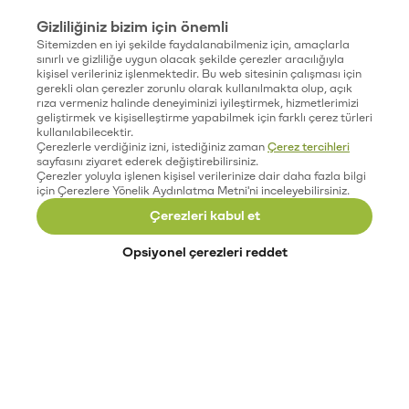
Gizliliğiniz bizim için önemli
Sitemizden en iyi şekilde faydalanabilmeniz için, amaçlarla
sınırlı ve gizliliğe uygun olacak şekilde çerezler aracılığıyla
kişisel verileriniz işlenmektedir. Bu web sitesinin çalışması için
gerekli olan çerezler zorunlu olarak kullanılmakta olup, açık
rıza vermeniz halinde deneyiminizi iyileştirmek, hizmetlerimizi
geliştirmek ve kişiselleştirme yapabilmek için farklı çerez türleri
kullanılabilecektir.
Çerezlerle verdiğiniz izni, istediğiniz zaman
Çerez tercihleri
sayfasını ziyaret ederek değiştirebilirsiniz.
Çerezler yoluyla işlenen kişisel verilerinize dair daha fazla bilgi
için Çerezlere Yönelik Aydınlatma Metni'ni inceleyebilirsiniz.
Çerezleri kabul et
Opsiyonel çerezleri reddet
Paribu’yu keşfet
Eğitimler