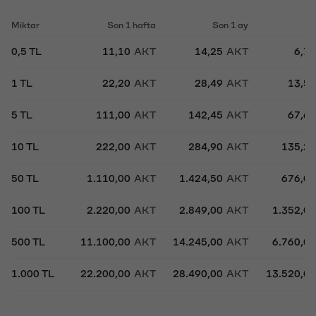
Miktar
Son 1 hafta
Son 1 ay
So
0,5 TL
11,10
AKT
14,25
AKT
6,7
1 TL
22,20
AKT
28,49
AKT
13,5
5 TL
111,00
AKT
142,45
AKT
67,6
10 TL
222,00
AKT
284,90
AKT
135,2
50 TL
1.110,00
AKT
1.424,50
AKT
676,0
100 TL
2.220,00
AKT
2.849,00
AKT
1.352,0
500 TL
11.100,00
AKT
14.245,00
AKT
6.760,0
1.000 TL
22.200,00
AKT
28.490,00
AKT
13.520,0