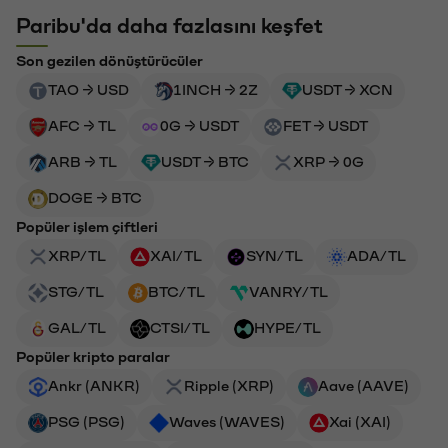
Paribu'da daha fazlasını keşfet
Son gezilen dönüştürücüler
TAO → USD
1INCH → 2Z
USDT → XCN
AFC → TL
0G → USDT
FET → USDT
ARB → TL
USDT → BTC
XRP → 0G
DOGE → BTC
Popüler işlem çiftleri
XRP/TL
XAI/TL
SYN/TL
ADA/TL
STG/TL
BTC/TL
VANRY/TL
GAL/TL
CTSI/TL
HYPE/TL
Popüler kripto paralar
Ankr (ANKR)
Ripple (XRP)
Aave (AAVE)
PSG (PSG)
Waves (WAVES)
Xai (XAI)