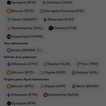
Synapse (SYN)
Cardano (ADA)
Bitcoin (BTC)
Stargate Finance (STG)
Vanar (VANRY)
Ethereum (ETH)
Galatasaray (GAL)
Cartesi (CTSI)
Hyperliquid (HYPE)
Yeni eklenenler
Gram (GRAM)
Yeni
Günün öne çıkanları
Ethereum (ETH)
Stellar (XLM)
Tron (TRX)
Bitcoin (BTC)
Ripple (XRP)
Solana (SOL)
Kripto para fiyat tahminleri
Bitcoin (BTC)
Ripple (XRP)
Bonk (BONK)
Ethereum (ETH)
Avalanche (AVAX)
Synapse (SYN)