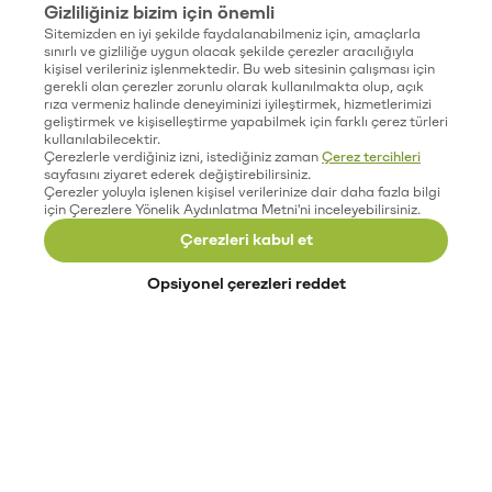
Gizliliğiniz bizim için önemli
Sitemizden en iyi şekilde faydalanabilmeniz için, amaçlarla
sınırlı ve gizliliğe uygun olacak şekilde çerezler aracılığıyla
kişisel verileriniz işlenmektedir. Bu web sitesinin çalışması için
gerekli olan çerezler zorunlu olarak kullanılmakta olup, açık
rıza vermeniz halinde deneyiminizi iyileştirmek, hizmetlerimizi
geliştirmek ve kişiselleştirme yapabilmek için farklı çerez türleri
kullanılabilecektir.
Çerezlerle verdiğiniz izni, istediğiniz zaman
Çerez tercihleri
sayfasını ziyaret ederek değiştirebilirsiniz.
Çerezler yoluyla işlenen kişisel verilerinize dair daha fazla bilgi
için Çerezlere Yönelik Aydınlatma Metni'ni inceleyebilirsiniz.
Çerezleri kabul et
Opsiyonel çerezleri reddet
Paribu’yu keşfet
Eğitimler
Etkinlikler