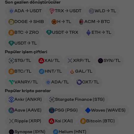
Son gezilen dönüştürücüler
ADA → USDT
TRX → USDT
WLD → TL
DOGE → SHIB
H → TL
ACM → BTC
BTC → ZRO
USDT → TRX
ETH → TL
USDT → TL
Popüler işlem çiftleri
STG/TL
XAI/TL
XRP/TL
SYN/TL
BTC/TL
HNT/TL
GAL/TL
VANRY/TL
ADA/TL
OXT/TL
Popüler kripto paralar
Ankr (ANKR)
Stargate Finance (STG)
Aave (AAVE)
PSG (PSG)
Waves (WAVES)
Ripple (XRP)
Xai (XAI)
Bitcoin (BTC)
Synapse (SYN)
Helium (HNT)