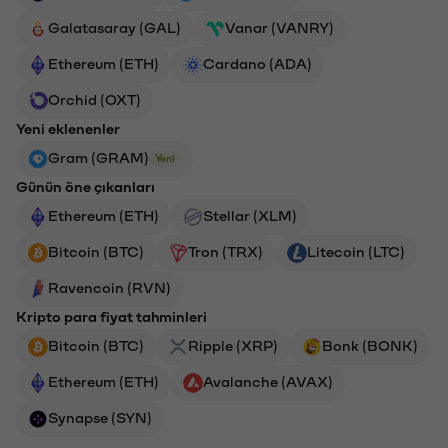
Galatasaray (GAL)
Vanar (VANRY)
Ethereum (ETH)
Cardano (ADA)
Orchid (OXT)
Yeni eklenenler
Gram (GRAM)
Yeni
Günün öne çıkanları
Ethereum (ETH)
Stellar (XLM)
Bitcoin (BTC)
Tron (TRX)
Litecoin (LTC)
Ravencoin (RVN)
Kripto para fiyat tahminleri
Bitcoin (BTC)
Ripple (XRP)
Bonk (BONK)
Ethereum (ETH)
Avalanche (AVAX)
Synapse (SYN)