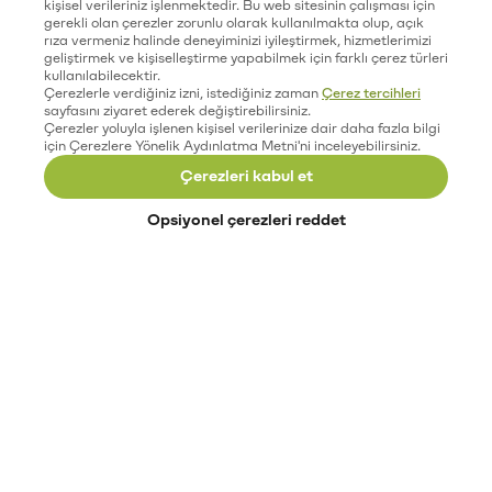
kişisel verileriniz işlenmektedir. Bu web sitesinin çalışması için
gerekli olan çerezler zorunlu olarak kullanılmakta olup, açık
rıza vermeniz halinde deneyiminizi iyileştirmek, hizmetlerimizi
geliştirmek ve kişiselleştirme yapabilmek için farklı çerez türleri
kullanılabilecektir.
Çerezlerle verdiğiniz izni, istediğiniz zaman
Çerez tercihleri
sayfasını ziyaret ederek değiştirebilirsiniz.
Çerezler yoluyla işlenen kişisel verilerinize dair daha fazla bilgi
için Çerezlere Yönelik Aydınlatma Metni'ni inceleyebilirsiniz.
Çerezleri kabul et
Opsiyonel çerezleri reddet
Paribu’yu keşfet
Eğitimler
Etkinlikler
Açık pozisyonlar
Paribu sistem durumu
API dokümantasyonu