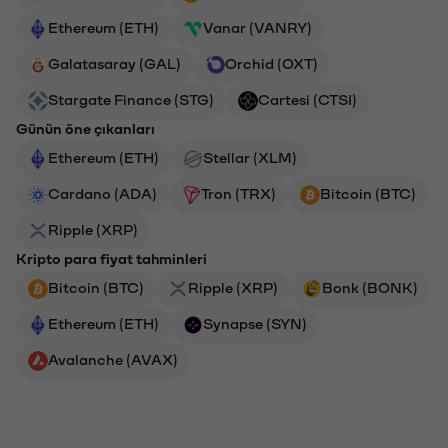
Ethereum (ETH)
Vanar (VANRY)
Galatasaray (GAL)
Orchid (OXT)
Stargate Finance (STG)
Cartesi (CTSI)
Günün öne çıkanları
Ethereum (ETH)
Stellar (XLM)
Cardano (ADA)
Tron (TRX)
Bitcoin (BTC)
Ripple (XRP)
Kripto para fiyat tahminleri
Bitcoin (BTC)
Ripple (XRP)
Bonk (BONK)
Ethereum (ETH)
Synapse (SYN)
Avalanche (AVAX)