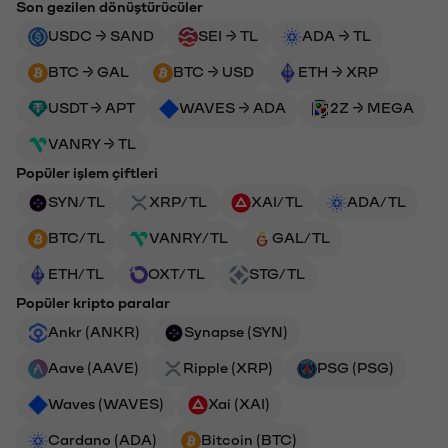
Son gezilen dönüştürücüler
USDC → SAND
SEI → TL
ADA → TL
BTC → GAL
BTC → USD
ETH → XRP
USDT → APT
WAVES → ADA
2Z → MEGA
VANRY → TL
Popüler işlem çiftleri
SYN/TL
XRP/TL
XAI/TL
ADA/TL
BTC/TL
VANRY/TL
GAL/TL
ETH/TL
OXT/TL
STG/TL
Popüler kripto paralar
Ankr (ANKR)
Synapse (SYN)
Aave (AAVE)
Ripple (XRP)
PSG (PSG)
Waves (WAVES)
Xai (XAI)
Cardano (ADA)
Bitcoin (BTC)