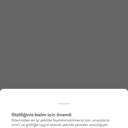
Gizliliğiniz bizim için önemli
Sitemizden en iyi şekilde faydalanabilmeniz için, amaçlarla
sınırlı ve gizliliğe uygun olacak şekilde çerezler aracılığıyla