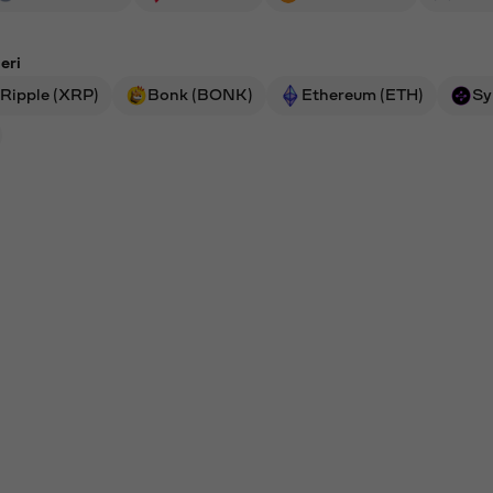
eri
Ripple (XRP)
Bonk (BONK)
Ethereum (ETH)
Sy