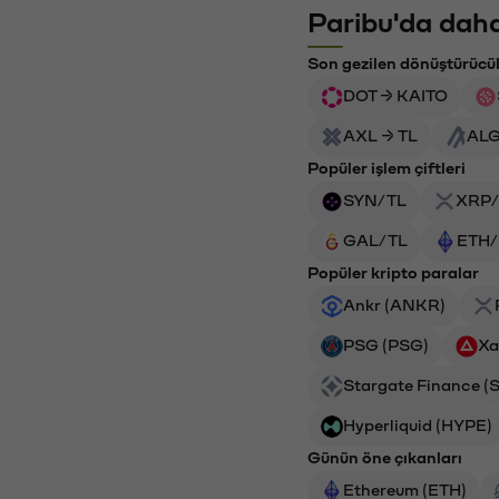
Paribu'da daha
Son gezilen dönüştürücü
DOT → KAITO
AXL → TL
ALG
Popüler işlem çiftleri
SYN/TL
XRP/
GAL/TL
ETH/
Popüler kripto paralar
Ankr (ANKR)
PSG (PSG)
Xa
Stargate Finance (
Hyperliquid (HYPE)
Günün öne çıkanları
Ethereum (ETH)