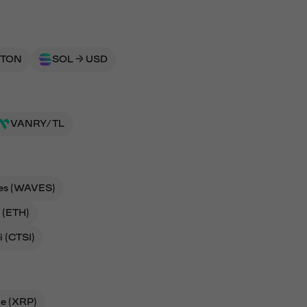
 TON
SOL → USD
VANRY/TL
es (WAVES)
 (ETH)
i (CTSI)
le (XRP)