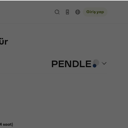
Giriş yap
ür
PENDLE
4 saat)