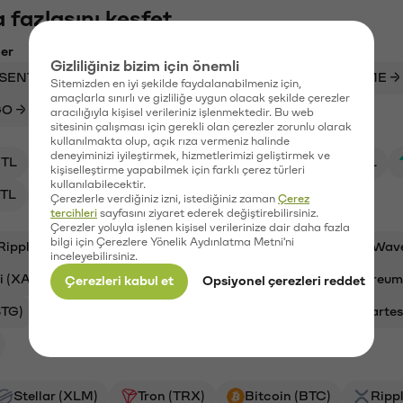
 fazlasını keşfet
ler
Gizliliğiniz bizim için önemli
SENT → TL
KAITO → BTC
BAND → TL
MEME →
Sitemizden en iyi şekilde faydalanabilmeniz için,
amaçlarla sınırlı ve gizliliğe uygun olacak şekilde çerezler
O → USDT
PEPE → TL
BTC → ACM
aracılığıyla kişisel verileriniz işlenmektedir. Bu web
sitesinin çalışması için gerekli olan çerezler zorunlu olarak
kullanılmakta olup, açık rıza vermeniz halinde
deneyiminizi iyileştirmek, hizmetlerimizi geliştirmek ve
TL
XAI/TL
ADA/TL
STG/TL
BTC/TL
kişiselleştirme yapabilmek için farklı çerez türleri
kullanılabilecektir.
TL
CTSI/TL
Çerezlerle verdiğiniz izni, istediğiniz zaman
Çerez
tercihleri
sayfasını ziyaret ederek değiştirebilirsiniz.
Çerezler yoluyla işlenen kişisel verilerinize dair daha fazla
bilgi için Çerezlere Yönelik Aydınlatma Metni'ni
Ripple (XRP)
Aave (AAVE)
Synapse (SYN)
Wav
inceleyebilirsiniz.
i (XAI)
Bitcoin (BTC)
Cardano (ADA)
Ethereum
Çerezleri kabul et
Opsiyonel çerezleri reddet
STG)
Vanar (VANRY)
Galatasaray (GAL)
Cartes
Stellar (XLM)
Tron (TRX)
Bitcoin (BTC)
Ripp