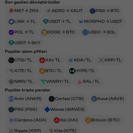
Son gezilen dönüştürücüler
MET → ZRX
AERO → XAUT
PSG → BTC
LINK → TL
USDT → TL
MORPHO → USDT
POL → TL
DOGE → BTC
USDC → SOL
USDT → SKY
Popüler işlem çiftleri
CTSI/TL
XAI/TL
ADA/TL
XRP/TL
KITE/TL
BTC/TL
HYPE/TL
NMR/TL
VANRY/TL
GAL/TL
Popüler kripto paralar
Ankr (ANKR)
Cartesi (CTSI)
Aave (AAVE)
PSG (PSG)
Waves (WAVES)
Cardano (ADA)
Xai (XAI)
Bitcoin (BTC)
Ripple (XRP)
Kite (KITE)