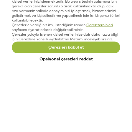
kişisel verileriniz işlenmektedir. Bu web sitesinin çalışması için
gerekli olan çerezler zorunlu olarak kullanılmakta olup, açık
rıza vermeniz halinde deneyiminizi iyileştirmek, hizmetlerimizi
geliştirmek ve kişiselleştirme yapabilmek için farklı çerez türleri
kullanılabilecektir.
Çerezlerle verdiğiniz izni, istediğiniz zaman
Çerez tercihleri
sayfasını ziyaret ederek değiştirebilirsiniz.
Çerezler yoluyla işlenen kişisel verilerinize dair daha fazla bilgi
için Çerezlere Yönelik Aydınlatma Metni'ni inceleyebilirsiniz.
Çerezleri kabul et
Opsiyonel çerezleri reddet
Paribu’yu keşfet
Eğitimler
Etkinlikler
Açık pozisyonlar
Paribu sistem durumu
API dokümantasyonu