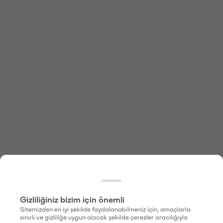
Gizliliğiniz bizim için önemli
Sitemizden en iyi şekilde faydalanabilmeniz için, amaçlarla
sınırlı ve gizliliğe uygun olacak şekilde çerezler aracılığıyla