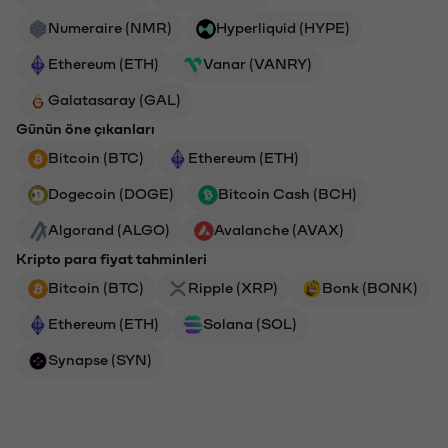
Numeraire (NMR)
Hyperliquid (HYPE)
Ethereum (ETH)
Vanar (VANRY)
Galatasaray (GAL)
Günün öne çıkanları
Bitcoin (BTC)
Ethereum (ETH)
Dogecoin (DOGE)
Bitcoin Cash (BCH)
Algorand (ALGO)
Avalanche (AVAX)
Kripto para fiyat tahminleri
Bitcoin (BTC)
Ripple (XRP)
Bonk (BONK)
Ethereum (ETH)
Solana (SOL)
Synapse (SYN)