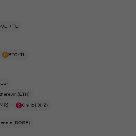
SOL → TL
BTC/TL
ES)
thereum (ETH)
NMR)
Chiliz (CHZ)
ecoin (DOGE)