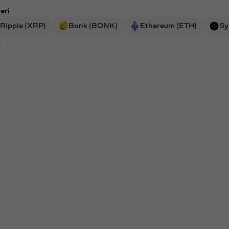
eri
Ripple (XRP)
Bonk (BONK)
Ethereum (ETH)
Sy