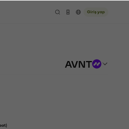
Giriş yap
AVNT
aat)