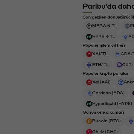
Paribu'da daha
Son gezilen dönüştürücü
MEGA → TL
F
HYPE → TL
AD
Popüler işlem çiftleri
XAI/TL
ADA/
ETH/TL
OXT/
Popüler kripto paralar
Xai (XAI)
Ankr
Cardano (ADA)
Hyperliquid (HYPE)
Günün öne çıkanları
Bitcoin (BTC)
Chiliz (CHZ)