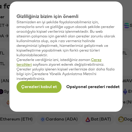
 fazlasını keşfet
Gizliliğiniz bizim için önemli
ler
Sitemizden en iyi şekilde faydalanabilmeniz için,
ET → TL
BTC → TL
DOGE → TL
ETH → TL
amaçlarla sınırlı ve gizliliğe uygun olacak şekilde çerezler
aracılığıyla kişisel verileriniz işlenmektedir. Bu web
A → TL
XRP → TL
SYN → TL
sitesinin çalışması için gerekli olan çerezler zorunlu olarak
kullanılmakta olup, açık rıza vermeniz halinde
deneyiminizi iyileştirmek, hizmetlerimizi geliştirmek ve
kişiselleştirme yapabilmek için farklı çerez türleri
TL
SYN/TL
XRP/TL
HYPE/TL
GAL/TL
kullanılabilecektir.
Çerezlerle verdiğiniz izni, istediğiniz zaman
Çerez
TL
NMR/TL
tercihleri
sayfasını ziyaret ederek değiştirebilirsiniz.
Çerezler yoluyla işlenen kişisel verilerinize dair daha fazla
bilgi için Çerezlere Yönelik Aydınlatma Metni'ni
inceleyebilirsiniz.
 (ANKR)
Aave (AAVE)
PSG (PSG)
Waves (WAV
Çerezleri kabul et
Opsiyonel çerezleri reddet
Synapse (SYN)
Bitcoin (BTC)
Ripple (XRP)
E
Galatasaray (GAL)
Orchid (OXT)
Numeraire (
Ethereum (ETH)
Cardano (ADA)
Bat (BAT)
Dog