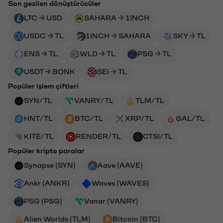
Son gezilen dönüştürücüler
LTC → USD
SAHARA → 1INCH
USDC → TL
1INCH → SAHARA
SKY → TL
ENS → TL
WLD → TL
PSG → TL
USDT → BONK
SEI → TL
Popüler işlem çiftleri
SYN/TL
VANRY/TL
TLM/TL
HNT/TL
BTC/TL
XRP/TL
GAL/TL
KITE/TL
RENDER/TL
CTSI/TL
Popüler kripto paralar
Synapse (SYN)
Aave (AAVE)
Ankr (ANKR)
Waves (WAVES)
PSG (PSG)
Vanar (VANRY)
Alien Worlds (TLM)
Bitcoin (BTC)