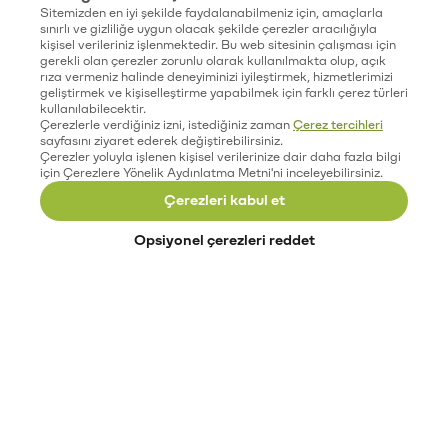
Sitemizden en iyi şekilde faydalanabilmeniz için, amaçlarla
sınırlı ve gizliliğe uygun olacak şekilde çerezler aracılığıyla
kişisel verileriniz işlenmektedir. Bu web sitesinin çalışması için
gerekli olan çerezler zorunlu olarak kullanılmakta olup, açık
rıza vermeniz halinde deneyiminizi iyileştirmek, hizmetlerimizi
geliştirmek ve kişiselleştirme yapabilmek için farklı çerez türleri
kullanılabilecektir.
Çerezlerle verdiğiniz izni, istediğiniz zaman
Çerez tercihleri
sayfasını ziyaret ederek değiştirebilirsiniz.
Çerezler yoluyla işlenen kişisel verilerinize dair daha fazla bilgi
için Çerezlere Yönelik Aydınlatma Metni'ni inceleyebilirsiniz.
Çerezleri kabul et
Opsiyonel çerezleri reddet
Paribu’yu keşfet
Eğitimler
Etkinlikler