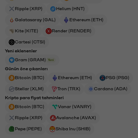
Ripple (XRP)
Helium (HNT)
Galatasaray (GAL)
Ethereum (ETH)
Kite (KITE)
Render (RENDER)
Cartesi (CTSI)
Yeni eklenenler
Gram (GRAM)
Yeni
Günün öne çıkanları
Bitcoin (BTC)
Ethereum (ETH)
PSG (PSG)
Stellar (XLM)
Tron (TRX)
Cardano (ADA)
Kripto para fiyat tahminleri
Bitcoin (BTC)
Vanar (VANRY)
Ripple (XRP)
Avalanche (AVAX)
Pepe (PEPE)
Shiba Inu (SHIB)