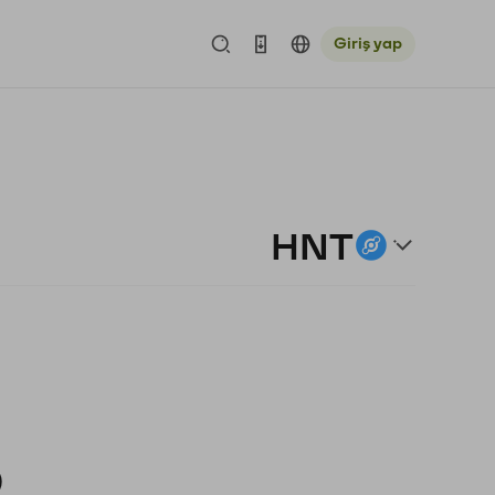
Giriş yap
HNT
)