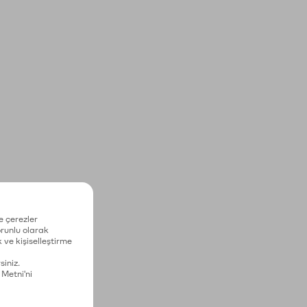
e çerezler
zorunlu olarak
 ve kişiselleştirme
siniz.
 Metni'ni