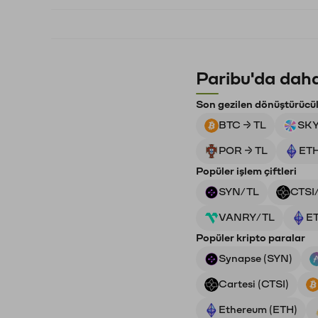
Paribu'da daha
Son gezilen dönüştürücü
BTC → TL
SKY
POR → TL
ETH
Popüler işlem çiftleri
SYN/TL
CTSI
VANRY/TL
E
Popüler kripto paralar
Synapse (SYN)
Cartesi (CTSI)
Ethereum (ETH)