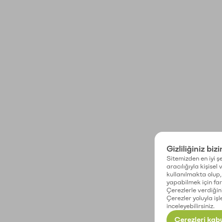
Gizliliğiniz biz
Sitemizden en iyi şe
aracılığıyla kişisel
kullanılmakta olup, 
yapabilmek için fark
Çerezlerle verdiğin
Çerezler yoluyla işl
inceleyebilirsiniz.
Çerezleri kabu