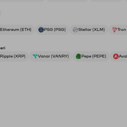
Ethereum (ETH)
PSG (PSG)
Stellar (XLM)
Tron
eri
Ripple (XRP)
Vanar (VANRY)
Pepe (PEPE)
Ava