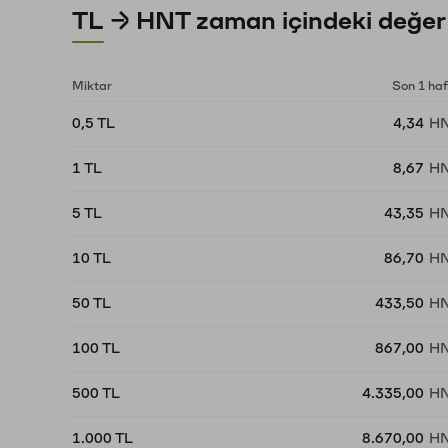
TL → HNT zaman içindeki değer
Miktar
Son 1 ha
0,5 TL
4,34
H
1 TL
8,67
H
5 TL
43,35
H
10 TL
86,70
H
50 TL
433,50
H
100 TL
867,00
H
500 TL
4.335,00
H
1.000 TL
8.670,00
H