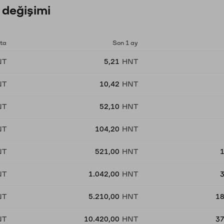
 değişimi
fta
Son 1 ay
NT
5,21
HNT
NT
10,42
HNT
NT
52,10
HNT
NT
104,20
HNT
NT
521,00
HNT
NT
1.042,00
HNT
NT
5.210,00
HNT
18
NT
10.420,00
HNT
37