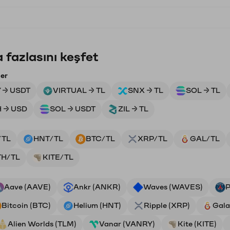
 fazlasını keşfet
ler
 → USDT
VIRTUAL → TL
SNX → TL
SOL → TL
 → USD
SOL → USDT
ZIL → TL
/TL
HNT/TL
BTC/TL
XRP/TL
GAL/TL
TH/TL
KITE/TL
Aave (AAVE)
Ankr (ANKR)
Waves (WAVES)
P
Bitcoin (BTC)
Helium (HNT)
Ripple (XRP)
Gala
Alien Worlds (TLM)
Vanar (VANRY)
Kite (KITE)