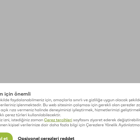
im için önemli
kilde faydalanabilmeniz için, amaçlarla sınırlı ve gizliliğe uygun olacak şekild
 verileriniz işlenmektedir. Bu web sitesinin çalışması için gerekli olan çerezler 
açık rıza vermeniz halinde deneyiminizi iyileştirmek, hizmetlerimizi geliştirmek
lı çerez türleri kullanılabilecektir.
iz izni, istediğiniz zaman
Çerez tercihleri
sayfasını ziyaret ederek değiştirebilir
enen kişisel verilerinize dair daha fazla bilgi için Çerezlere Yönelik Aydınlatma
l et
Opsiyonel çerezleri reddet