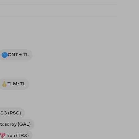
ONT → TL
TLM/TL
SG (PSG)
tasaray (GAL)
Tron (TRX)