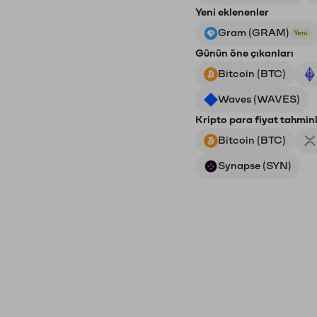
Yeni eklenenler
Gram (GRAM)
Yeni
Günün öne çıkanları
Bitcoin (BTC)
Waves (WAVES)
Kripto para fiyat tahminl
Bitcoin (BTC)
Synapse (SYN)