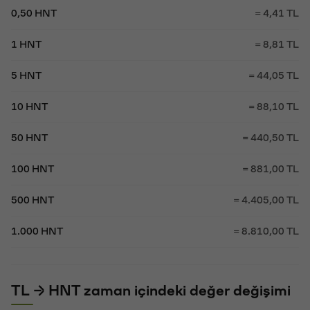
0,50 HNT
= 4,41 TL
1 HNT
= 8,81 TL
5 HNT
= 44,05 TL
10 HNT
= 88,10 TL
50 HNT
= 440,50 TL
100 HNT
= 881,00 TL
500 HNT
= 4.405,00 TL
1.000 HNT
= 8.810,00 TL
TL → HNT zaman içindeki değer değişimi