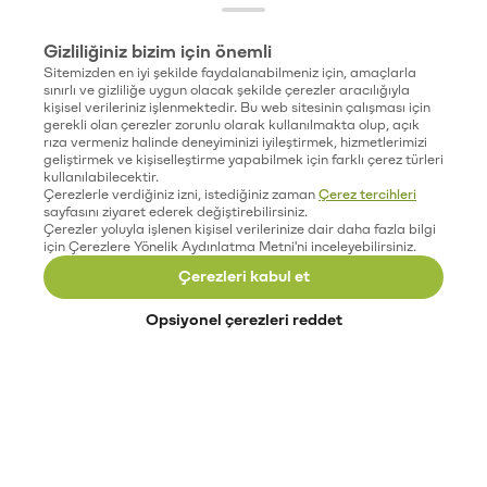
Gizliliğiniz bizim için önemli
Sitemizden en iyi şekilde faydalanabilmeniz için, amaçlarla
sınırlı ve gizliliğe uygun olacak şekilde çerezler aracılığıyla
kişisel verileriniz işlenmektedir. Bu web sitesinin çalışması için
gerekli olan çerezler zorunlu olarak kullanılmakta olup, açık
rıza vermeniz halinde deneyiminizi iyileştirmek, hizmetlerimizi
geliştirmek ve kişiselleştirme yapabilmek için farklı çerez türleri
kullanılabilecektir.
Çerezlerle verdiğiniz izni, istediğiniz zaman
Çerez tercihleri
sayfasını ziyaret ederek değiştirebilirsiniz.
Çerezler yoluyla işlenen kişisel verilerinize dair daha fazla bilgi
için Çerezlere Yönelik Aydınlatma Metni'ni inceleyebilirsiniz.
Çerezleri kabul et
Opsiyonel çerezleri reddet
Paribu’yu keşfet