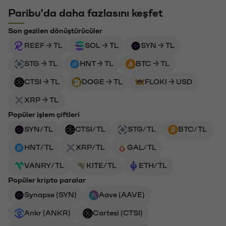
Paribu'da daha fazlasını keşfet
Son gezilen dönüştürücüler
REEF → TL
SOL → TL
SYN → TL
STG → TL
HNT → TL
BTC → TL
CTSI → TL
DOGE → TL
FLOKI → USD
XRP → TL
Popüler işlem çiftleri
SYN/TL
CTSI/TL
STG/TL
BTC/TL
HNT/TL
XRP/TL
GAL/TL
VANRY/TL
KITE/TL
ETH/TL
Popüler kripto paralar
Synapse (SYN)
Aave (AAVE)
Ankr (ANKR)
Cartesi (CTSI)