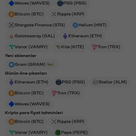
Waves (WAVES)
PSG (PSG)
Bitcoin (BTC)
Ripple (XRP)
Stargate Finance (STG)
Helium (HNT)
Galatasaray (GAL)
Ethereum (ETH)
Vanar (VANRY)
Kite (KITE)
Tron (TRX)
Yeni eklenenler
Gram (GRAM)
Yeni
Günün öne çıkanları
Ethereum (ETH)
PSG (PSG)
Stellar (XLM)
Bitcoin (BTC)
Tron (TRX)
Waves (WAVES)
Kripto para fiyat tahminleri
Bitcoin (BTC)
Ripple (XRP)
Vanar (VANRY)
Pepe (PEPE)