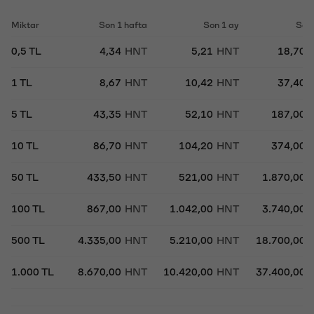
Miktar
Son 1 hafta
Son 1 ay
Son 
0,5 TL
4,34
HNT
5,21
HNT
18,70
1 TL
8,67
HNT
10,42
HNT
37,40
5 TL
43,35
HNT
52,10
HNT
187,00
10 TL
86,70
HNT
104,20
HNT
374,00
50 TL
433,50
HNT
521,00
HNT
1.870,00
100 TL
867,00
HNT
1.042,00
HNT
3.740,00
500 TL
4.335,00
HNT
5.210,00
HNT
18.700,00
1.000 TL
8.670,00
HNT
10.420,00
HNT
37.400,00