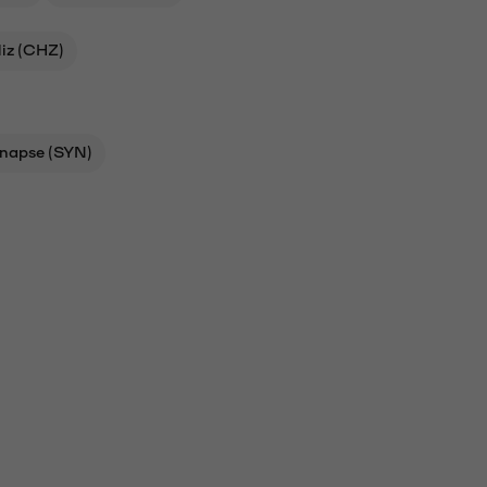
liz (CHZ)
napse (SYN)