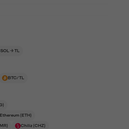
SOL → TL
BTC/TL
G)
Ethereum (ETH)
NMR)
Chiliz (CHZ)