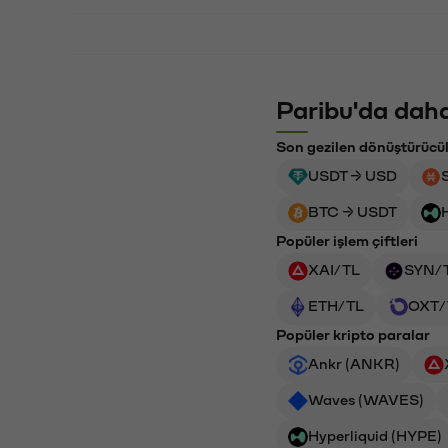
Paribu'da daha
Son gezilen dönüştürücü
USDT → USD
BTC → USDT
Popüler işlem çiftleri
XAI/TL
SYN/
ETH/TL
OXT/
Popüler kripto paralar
Ankr (ANKR)
Waves (WAVES)
Hyperliquid (HYPE)