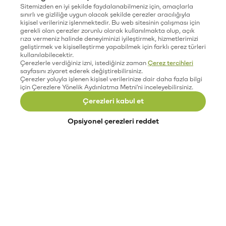
Sitemizden en iyi şekilde faydalanabilmeniz için, amaçlarla
sınırlı ve gizliliğe uygun olacak şekilde çerezler aracılığıyla
kişisel verileriniz işlenmektedir. Bu web sitesinin çalışması için
gerekli olan çerezler zorunlu olarak kullanılmakta olup, açık
rıza vermeniz halinde deneyiminizi iyileştirmek, hizmetlerimizi
geliştirmek ve kişiselleştirme yapabilmek için farklı çerez türleri
kullanılabilecektir.
Çerezlerle verdiğiniz izni, istediğiniz zaman
Çerez tercihleri
sayfasını ziyaret ederek değiştirebilirsiniz.
Çerezler yoluyla işlenen kişisel verilerinize dair daha fazla bilgi
için Çerezlere Yönelik Aydınlatma Metni'ni inceleyebilirsiniz.
Çerezleri kabul et
Opsiyonel çerezleri reddet
Paribu’yu keşfet
Eğitimler
Etkinlikler