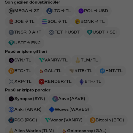
Son gezilen dönüştürücüler
MEGA → 2Z
LTC → TL
POL → USD
JOE → TL
SOL → TL
BONK → TL
TNSR → AKT
FET → USDT
USDT → SEI
USDT → ENJ
Popüler işlem çiftleri
SYN/TL
VANRY/TL
TLM/TL
BTC/TL
GAL/TL
KITE/TL
HNT/TL
XRP/TL
RENDER/TL
ETH/TL
Popüler kripto paralar
Synapse (SYN)
Aave (AAVE)
Ankr (ANKR)
Waves (WAVES)
PSG (PSG)
Vanar (VANRY)
Bitcoin (BTC)
Alien Worlds (TLM)
Galatasaray (GAL)