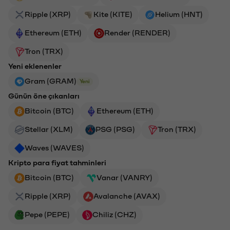
Ripple (XRP)
Kite (KITE)
Helium (HNT)
Ethereum (ETH)
Render (RENDER)
Tron (TRX)
Yeni eklenenler
Gram (GRAM)
Yeni
Günün öne çıkanları
Bitcoin (BTC)
Ethereum (ETH)
Stellar (XLM)
PSG (PSG)
Tron (TRX)
Waves (WAVES)
Kripto para fiyat tahminleri
Bitcoin (BTC)
Vanar (VANRY)
Ripple (XRP)
Avalanche (AVAX)
Pepe (PEPE)
Chiliz (CHZ)