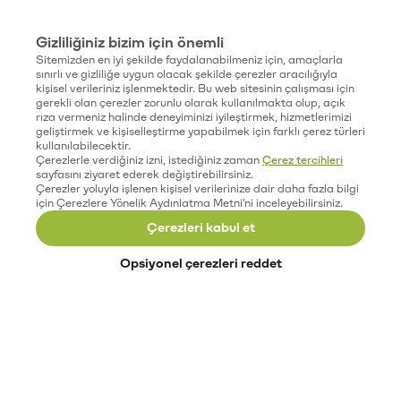
Gizliliğiniz bizim için önemli
Sitemizden en iyi şekilde faydalanabilmeniz için, amaçlarla
sınırlı ve gizliliğe uygun olacak şekilde çerezler aracılığıyla
kişisel verileriniz işlenmektedir. Bu web sitesinin çalışması için
gerekli olan çerezler zorunlu olarak kullanılmakta olup, açık
rıza vermeniz halinde deneyiminizi iyileştirmek, hizmetlerimizi
geliştirmek ve kişiselleştirme yapabilmek için farklı çerez türleri
kullanılabilecektir.
Çerezlerle verdiğiniz izni, istediğiniz zaman
Çerez tercihleri
sayfasını ziyaret ederek değiştirebilirsiniz.
Çerezler yoluyla işlenen kişisel verilerinize dair daha fazla bilgi
için Çerezlere Yönelik Aydınlatma Metni'ni inceleyebilirsiniz.
Çerezleri kabul et
Opsiyonel çerezleri reddet
Paribu’yu keşfet