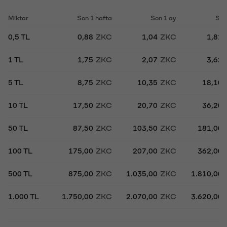
Miktar
Son 1 hafta
Son 1 ay
Son
0,5 TL
0,88
ZKC
1,04
ZKC
1,81
1 TL
1,75
ZKC
2,07
ZKC
3,62
5 TL
8,75
ZKC
10,35
ZKC
18,10
10 TL
17,50
ZKC
20,70
ZKC
36,20
50 TL
87,50
ZKC
103,50
ZKC
181,00
100 TL
175,00
ZKC
207,00
ZKC
362,00
500 TL
875,00
ZKC
1.035,00
ZKC
1.810,00
1.000 TL
1.750,00
ZKC
2.070,00
ZKC
3.620,00