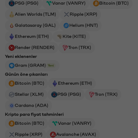
PSG (PSG)
Vanar (VANRY)
Bitcoin (BTC)
Alien Worlds (TLM)
Ripple (XRP)
Galatasaray (GAL)
Helium (HNT)
Ethereum (ETH)
Kite (KITE)
Render (RENDER)
Tron (TRX)
Yeni eklenenler
Gram (GRAM)
Yeni
Günün öne çıkanları
Bitcoin (BTC)
Ethereum (ETH)
Stellar (XLM)
PSG (PSG)
Tron (TRX)
Cardano (ADA)
Kripto para fiyat tahminleri
Bitcoin (BTC)
Vanar (VANRY)
Ripple (XRP)
Avalanche (AVAX)