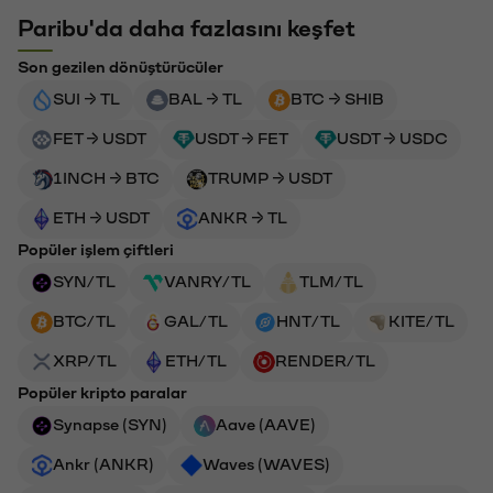
Paribu'da daha fazlasını keşfet
Son gezilen dönüştürücüler
SUI → TL
BAL → TL
BTC → SHIB
FET → USDT
USDT → FET
USDT → USDC
1INCH → BTC
TRUMP → USDT
ETH → USDT
ANKR → TL
Popüler işlem çiftleri
SYN/TL
VANRY/TL
TLM/TL
BTC/TL
GAL/TL
HNT/TL
KITE/TL
XRP/TL
ETH/TL
RENDER/TL
Popüler kripto paralar
Synapse (SYN)
Aave (AAVE)
Ankr (ANKR)
Waves (WAVES)