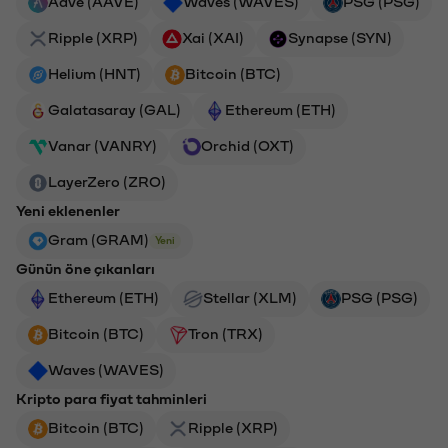
Aave (AAVE)
Waves (WAVES)
PSG (PSG)
Ripple (XRP)
Xai (XAI)
Synapse (SYN)
Helium (HNT)
Bitcoin (BTC)
Galatasaray (GAL)
Ethereum (ETH)
Vanar (VANRY)
Orchid (OXT)
LayerZero (ZRO)
Yeni eklenenler
Gram (GRAM)
Yeni
Günün öne çıkanları
Ethereum (ETH)
Stellar (XLM)
PSG (PSG)
Bitcoin (BTC)
Tron (TRX)
Waves (WAVES)
Kripto para fiyat tahminleri
Bitcoin (BTC)
Ripple (XRP)