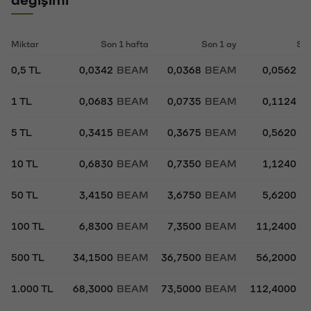
Miktar
Son 1 hafta
Son 1 ay
Son
0,5 TL
0,0342
BEAM
0,0368
BEAM
0,0562
B
1 TL
0,0683
BEAM
0,0735
BEAM
0,1124
B
5 TL
0,3415
BEAM
0,3675
BEAM
0,5620
B
10 TL
0,6830
BEAM
0,7350
BEAM
1,1240
B
50 TL
3,4150
BEAM
3,6750
BEAM
5,6200
B
100 TL
6,8300
BEAM
7,3500
BEAM
11,2400
B
500 TL
34,1500
BEAM
36,7500
BEAM
56,2000
B
1.000 TL
68,3000
BEAM
73,5000
BEAM
112,4000
B