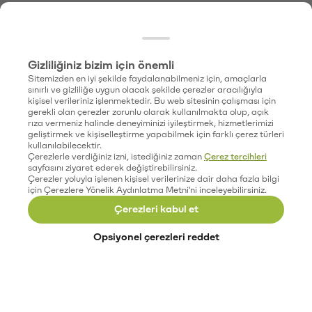
Gizliliğiniz bizim için önemli
Sitemizden en iyi şekilde faydalanabilmeniz için, amaçlarla
sınırlı ve gizliliğe uygun olacak şekilde çerezler aracılığıyla
kişisel verileriniz işlenmektedir. Bu web sitesinin çalışması için
gerekli olan çerezler zorunlu olarak kullanılmakta olup, açık
rıza vermeniz halinde deneyiminizi iyileştirmek, hizmetlerimizi
geliştirmek ve kişiselleştirme yapabilmek için farklı çerez türleri
kullanılabilecektir.
Çerezlerle verdiğiniz izni, istediğiniz zaman
Çerez tercihleri
sayfasını ziyaret ederek değiştirebilirsiniz.
Çerezler yoluyla işlenen kişisel verilerinize dair daha fazla bilgi
için Çerezlere Yönelik Aydınlatma Metni'ni inceleyebilirsiniz.
Çerezleri kabul et
Opsiyonel çerezleri reddet