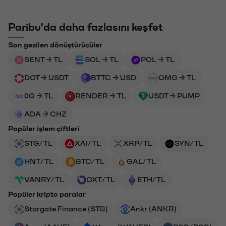
Paribu'da daha fazlasını keşfet
Son gezilen dönüştürücüler
SENT → TL
SOL → TL
POL → TL
DOT → USDT
BTTC → USD
OMG → TL
0G → TL
RENDER → TL
USDT → PUMP
ADA → CHZ
Popüler işlem çiftleri
STG/TL
XAI/TL
XRP/TL
SYN/TL
HNT/TL
BTC/TL
GAL/TL
VANRY/TL
OXT/TL
ETH/TL
Popüler kripto paralar
Stargate Finance (STG)
Ankr (ANKR)