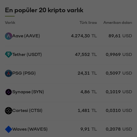
En popüler 20 kripto varlık
Varlık
Türk lirası
Amerikan doları
Aave (AAVE)
4.274,30
TL
89,61
USD
Tether (USDT)
47,552
TL
0,9969
USD
PSG (PSG)
24,31
TL
0,5097
USD
Synapse (SYN)
4,86
TL
0,1019
USD
Cartesi (CTSI)
1,481
TL
0,0310
USD
Waves (WAVES)
9,91
TL
0,2078
USD