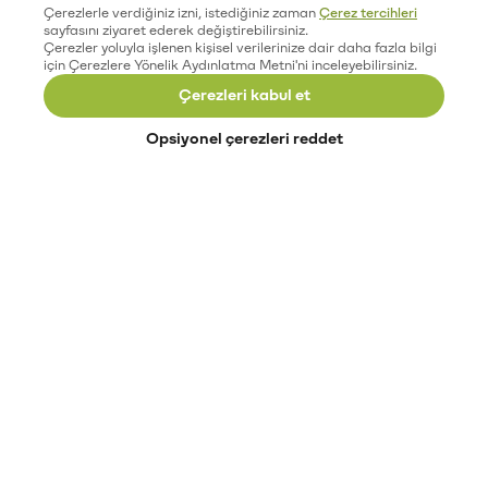
Çerezlerle verdiğiniz izni, istediğiniz zaman
Çerez tercihleri
sayfasını ziyaret ederek değiştirebilirsiniz.
Çerezler yoluyla işlenen kişisel verilerinize dair daha fazla bilgi
için Çerezlere Yönelik Aydınlatma Metni'ni inceleyebilirsiniz.
Çerezleri kabul et
Opsiyonel çerezleri reddet
Paribu’yu keşfet
Eğitimler
Etkinlikler
Açık pozisyonlar
Paribu sistem durumu
API dokümantasyonu
Paribu rehberi