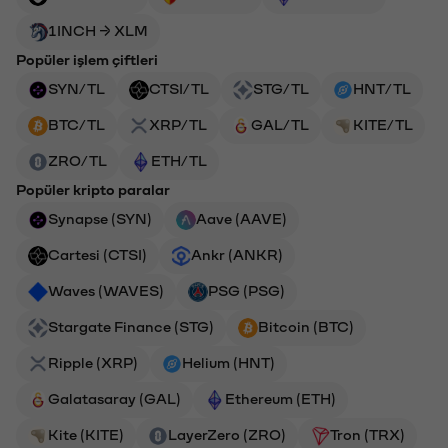
1INCH → XLM
Popüler işlem çiftleri
SYN/TL
CTSI/TL
STG/TL
HNT/TL
BTC/TL
XRP/TL
GAL/TL
KITE/TL
ZRO/TL
ETH/TL
Popüler kripto paralar
Synapse (SYN)
Aave (AAVE)
Cartesi (CTSI)
Ankr (ANKR)
Waves (WAVES)
PSG (PSG)
Stargate Finance (STG)
Bitcoin (BTC)
Ripple (XRP)
Helium (HNT)
Galatasaray (GAL)
Ethereum (ETH)
Kite (KITE)
LayerZero (ZRO)
Tron (TRX)