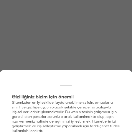
Gizliliğiniz bizim için önemli
Sitemizden en iyi şekilde faydalanabilmeniz için, amaçlarla
sınırlı ve gizliliğe uygun olacak şekilde çerezler aracılığıyla
kişisel verileriniz işlenmektedir. Bu web sitesinin çalışması için
gerekli olan çerezler zorunlu olarak kullanılmakta olup, açık
rıza vermeniz halinde deneyiminizi iyileştirmek, hizmetlerimizi
geliştirmek ve kişiselleştirme yapabilmek için farklı çerez türleri
kullanılabilecektir.