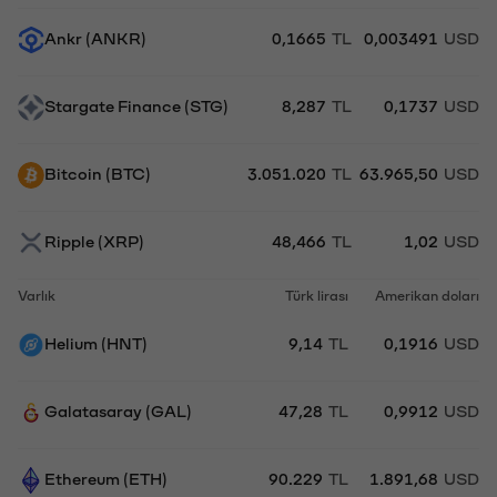
Ankr (ANKR)
0,1665
TL
0,003491
USD
Stargate Finance (STG)
8,287
TL
0,1737
USD
Bitcoin (BTC)
3.051.020
TL
63.965,50
USD
Ripple (XRP)
48,466
TL
1,02
USD
Varlık
Türk lirası
Amerikan doları
Helium (HNT)
9,14
TL
0,1916
USD
Galatasaray (GAL)
47,28
TL
0,9912
USD
Ethereum (ETH)
90.229
TL
1.891,68
USD