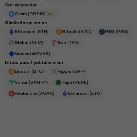
Yeni eklenenler
Gram (GRAM)
Yeni
Günün öne çıkanları
Ethereum (ETH)
Bitcoin (BTC)
PSG (PSG)
Stellar (XLM)
Tron (TRX)
Waves (WAVES)
Kripto para fiyat tahminleri
Bitcoin (BTC)
Ripple (XRP)
Vanar (VANRY)
Pepe (PEPE)
Avalanche (AVAX)
Ethereum (ETH)