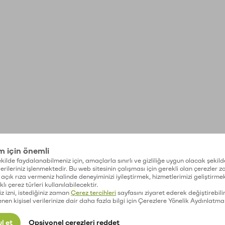
im için önemli
kilde faydalanabilmeniz için, amaçlarla sınırlı ve gizliliğe uygun olacak şekild
 verileriniz işlenmektedir. Bu web sitesinin çalışması için gerekli olan çerezler 
açık rıza vermeniz halinde deneyiminizi iyileştirmek, hizmetlerimizi geliştirmek
lı çerez türleri kullanılabilecektir.
iz izni, istediğiniz zaman
Çerez tercihleri
sayfasını ziyaret ederek değiştirebilir
enen kişisel verilerinize dair daha fazla bilgi için Çerezlere Yönelik Aydınlatma
l et
Opsiyonel çerezleri reddet