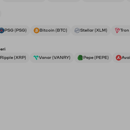
PSG (PSG)
Bitcoin (BTC)
Stellar (XLM)
Tron
eri
Ripple (XRP)
Vanar (VANRY)
Pepe (PEPE)
Ava