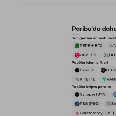
Paribu'da daha
Son gezilen dönüştürücü
PEPE → BTC
CHZ → TL
HOT
Popüler işlem çiftleri
SYN/TL
CTSI
KITE/TL
VAN
Popüler kripto paralar
Synapse (SYN)
PSG (PSG)
St
Galatasaray (GAL)