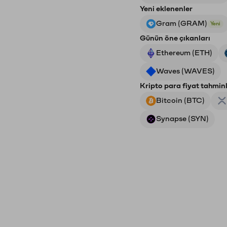
Yeni eklenenler
Gram (GRAM)
Yeni
Günün öne çıkanları
Ethereum (ETH)
Waves (WAVES)
Kripto para fiyat tahminl
Bitcoin (BTC)
Synapse (SYN)