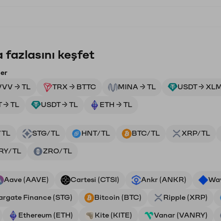
 fazlasını keşfet
ler
VVV → TL
TRX → BTTC
MINA → TL
USDT → XL
 → TL
USDT → TL
ETH → TL
/TL
STG/TL
HNT/TL
BTC/TL
XRP/TL
RY/TL
ZRO/TL
Aave (AAVE)
Cartesi (CTSI)
Ankr (ANKR)
Wa
argate Finance (STG)
Bitcoin (BTC)
Ripple (XRP)
Ethereum (ETH)
Kite (KITE)
Vanar (VANRY)