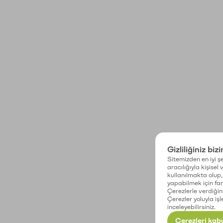
Gizliliğiniz biz
Sitemizden en iyi şe
aracılığıyla kişisel
kullanılmakta olup, 
yapabilmek için fark
Çerezlerle verdiğin
Çerezler yoluyla işl
inceleyebilirsiniz.
Çerezleri kabu