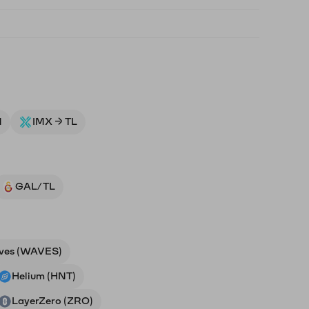
M
IMX → TL
GAL/TL
ves (WAVES)
Helium (HNT)
LayerZero (ZRO)