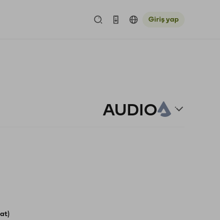
Giriş yap
AUDIO
at)