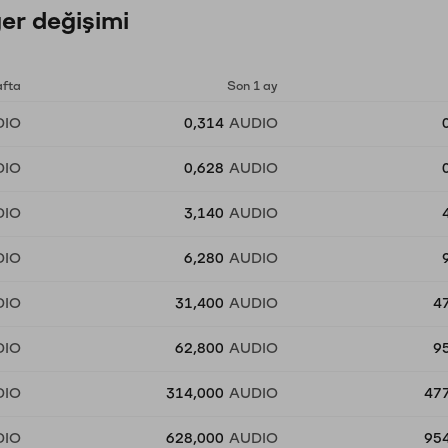
er değişimi
afta
Son 1 ay
DIO
0,314
AUDIO
DIO
0,628
AUDIO
DIO
3,140
AUDIO
DIO
6,280
AUDIO
DIO
31,400
AUDIO
4
DIO
62,800
AUDIO
9
DIO
314,000
AUDIO
47
DIO
628,000
AUDIO
95