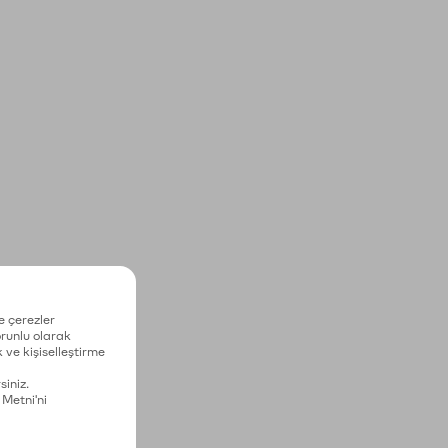
e çerezler
zorunlu olarak
 ve kişiselleştirme
siniz.
 Metni'ni