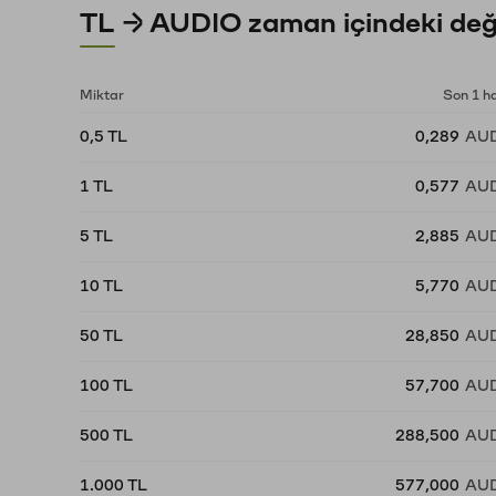
TL → AUDIO zaman içindeki değ
Miktar
Son 1 h
0,5 TL
0,289
AU
1 TL
0,577
AU
5 TL
2,885
AU
10 TL
5,770
AU
50 TL
28,850
AU
100 TL
57,700
AU
500 TL
288,500
AU
1.000 TL
577,000
AU