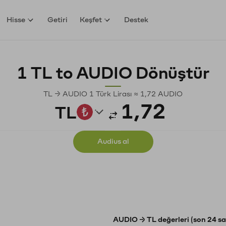
Hisse
Getiri
Keşfet
Destek
1 TL to AUDIO Dönüştür
TL → AUDIO 1 Türk Lirası ≈ 1,72 AUDIO
TL
Audius al
AUDIO → TL değerleri (son 24 sa