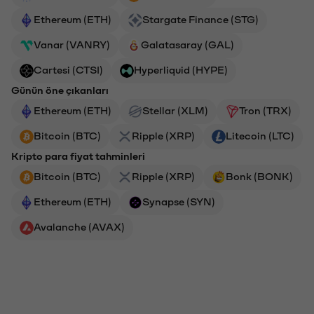
Ethereum (ETH)
Stargate Finance (STG)
Vanar (VANRY)
Galatasaray (GAL)
Cartesi (CTSI)
Hyperliquid (HYPE)
Günün öne çıkanları
Ethereum (ETH)
Stellar (XLM)
Tron (TRX)
Bitcoin (BTC)
Ripple (XRP)
Litecoin (LTC)
Kripto para fiyat tahminleri
Bitcoin (BTC)
Ripple (XRP)
Bonk (BONK)
Ethereum (ETH)
Synapse (SYN)
Avalanche (AVAX)