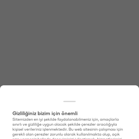
Gizliliğiniz bizim için önemli
Sitemizden en iyi şekilde faydalanabilmeniz için, amaçlarla
sınırlı ve gizliliğe uygun olacak şekilde çerezler aracılığıyla
kişisel verileriniz işlenmektedir. Bu web sitesinin çalışması için
gerekli olan çerezler zorunlu olarak kullanılmakta olup, açık
rıza vermeniz halinde deneyiminizi iyileştirmek, hizmetlerimizi