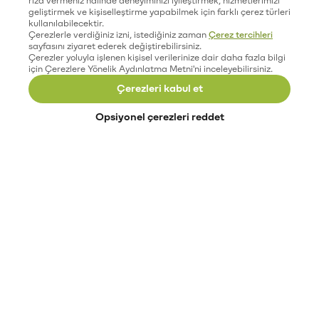
geliştirmek ve kişiselleştirme yapabilmek için farklı çerez türleri
kullanılabilecektir.
Çerezlerle verdiğiniz izni, istediğiniz zaman
Çerez tercihleri
sayfasını ziyaret ederek değiştirebilirsiniz.
Çerezler yoluyla işlenen kişisel verilerinize dair daha fazla bilgi
için Çerezlere Yönelik Aydınlatma Metni'ni inceleyebilirsiniz.
Çerezleri kabul et
Opsiyonel çerezleri reddet
Paribu’yu keşfet
Eğitimler
Etkinlikler
Açık pozisyonlar
Paribu sistem durumu
API dokümantasyonu
Paribu rehberi