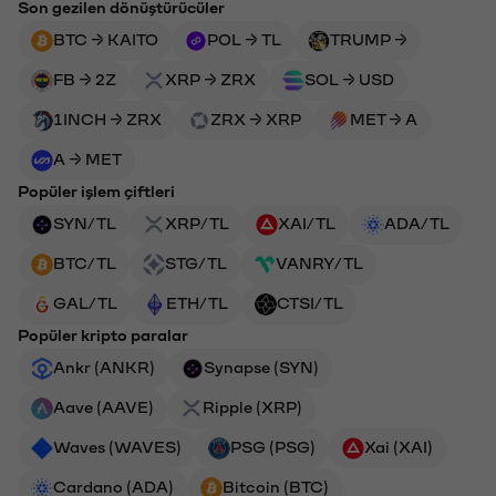
Son gezilen dönüştürücüler
BTC → KAITO
POL → TL
TRUMP →
FB → 2Z
XRP → ZRX
SOL → USD
1INCH → ZRX
ZRX → XRP
MET → A
A → MET
Popüler işlem çiftleri
SYN/TL
XRP/TL
XAI/TL
ADA/TL
BTC/TL
STG/TL
VANRY/TL
GAL/TL
ETH/TL
CTSI/TL
Popüler kripto paralar
Ankr (ANKR)
Synapse (SYN)
Aave (AAVE)
Ripple (XRP)
Waves (WAVES)
PSG (PSG)
Xai (XAI)
Cardano (ADA)
Bitcoin (BTC)