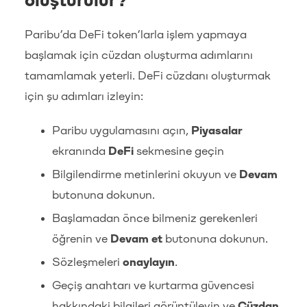
oluşturulur?
Paribu’da DeFi token’larla işlem yapmaya
başlamak için cüzdan oluşturma adımlarını
tamamlamak yeterli. DeFi cüzdanı oluşturmak
için şu adımları izleyin:
Paribu uygulamasını açın,
Piyasalar
ekranında
DeFi
sekmesine geçin
Bilgilendirme metinlerini okuyun ve
Devam
butonuna dokunun.
Başlamadan önce bilmeniz gerekenleri
öğrenin ve
Devam et
butonuna dokunun.
Sözleşmeleri
onaylayın
.
Geçiş anahtarı ve kurtarma güvencesi
hakkındaki bilgileri görüntüleyin ve
Cüzdan