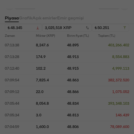
XRP bakiyeniz
TL bakiyeniz
Piyasa
Grafik
Açık emirler
Emir geçmişi
₺
48.345
3,025,518
XRP
₺
50.251
Zaman
Miktar (XRP)
Birim fiyat (TL)
Toplam (TL)
07:13:38
8,247.6
48.895
403,266.402
07:13:28
174.9
48.913
8,554.883
07:12:40
102.2
48.915
4,999.113
07:09:54
7,825.4
48.863
382,372.520
07:09:12
22.0
48.866
1,075.052
07:05:44
8,054.8
48.834
393,348.103
07:05:34
3.0
48.813
146.439
07:04:59
1,600.0
48.806
78,089.600