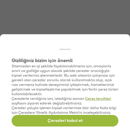
Gizliliğiniz bizim için önemli
Sitemizden en iyi şekilde faydalanabilmeniz için, amaçlarla
sınırlı ve gizliliğe uygun olacak şekilde çerezler aracılığıyla
kişisel verileriniz işlenmektedir. Bu web sitesinin çalışması için
gerekli olan çerezler zorunlu olarak kullanılmakta olup, açık
rıza vermeniz halinde deneyiminizi iyileştirmek, hizmetlerimizi
geliştirmek ve kişiselleştirme yapabilmek için farklı çerez türleri
kullanılabilecektir.
Çerezlerle verdiğiniz izni, istediğiniz zaman
Çerez tercihleri
sayfasını ziyaret ederek değiştirebilirsiniz.
Çerezler yoluyla işlenen kişisel verilerinize dair daha fazla bilgi
için Çerezlere Yönelik Aydınlatma Metni'ni inceleyebilirsiniz.
Çerezleri kabul et