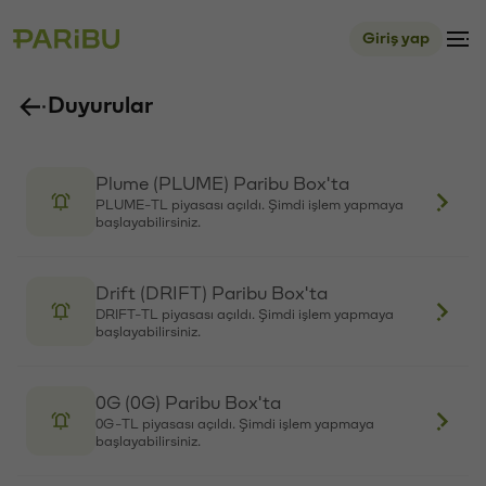
RED-TL piyasası açıldı. Şimdi işlem yapmaya
başlayabilirsiniz.
Kite (KITE) Paribu Box'ta
KITE-TL piyasası açıldı. Şimdi işlem yapmaya
başlayabilirsiniz.
Tether Gold (XAUT) Paribu'da
XAUT-TL piyasası açıldı. Şimdi işlem yapmaya
başlayabilirsiniz.
Monad (MON) Paribu Box'ta
MON-TL piyasası açıldı. Şimdi işlem yapmaya
başlayabilirsiniz.
Plasma (XPL) Paribu'da
XPL-TL piyasası açıldı. Şimdi işlem yapmaya
başlayabilirsiniz.