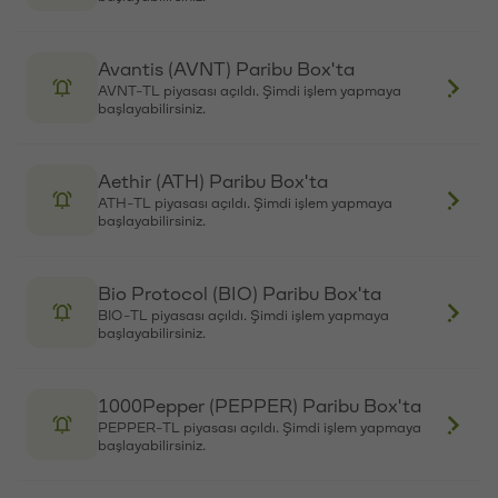
Müşteriye Elektronik Ortamda Yapılacak Bildirimlere İlişkin
Box'ta
Esaslar
NST-TL piyasası açıldı. Şimdi işlem yapmaya
başlayabilirsiniz.
Yasal Bildirimler
Yasal Bilgiler
Pump.fun (PUMP) Paribu Box'ta
Kripto para fiyatları
PUMP-TL piyasası açıldı. Şimdi işlem yapmaya
Bitcoin fiyatı
başlayabilirsiniz.
Ethereum fiyatı
XRP fiyatı
Solana fiyatı
Sahara AI (SAHARA) Paribu Box'ta
Dogecoin fiyatı
SAHARA-TL piyasası açıldı. Şimdi işlem yapmaya
başlayabilirsiniz.
Kripto para fiyat tahminleri
Bitcoin fiyat tahmini
Vaulta (A) Paribu'da
Ethereum fiyat tahmini
A-TL piyasası açıldı. Şimdi işlem yapmaya
XRP fiyat tahmini
başlayabilirsiniz.
Solana fiyat tahmini
Dogecoin fiyat tahmini
Turbo (TURBO) Paribu Box'ta
Kripto hesaplayıcı
TURBO-TL piyasası açıldı. Şimdi işlem yapmaya
başlayabilirsiniz.
BTC → TL