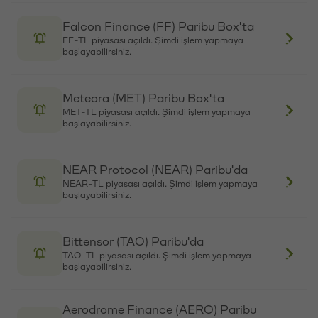
Paribu’yu keşfet
Avantis (AVNT) Paribu Box'ta
AVNT-TL piyasası açıldı. Şimdi işlem yapmaya
Eğitimler
başlayabilirsiniz.
Etkinlikler
Açık pozisyonlar
Paribu sistem durumu
Aethir (ATH) Paribu Box'ta
API dokümantasyonu
ATH-TL piyasası açıldı. Şimdi işlem yapmaya
başlayabilirsiniz.
Paribu rehberi
Kripto varlık nasıl alınır?
Kripto varlık nedir?
Bio Protocol (BIO) Paribu Box'ta
Paribu para yatırma
BIO-TL piyasası açıldı. Şimdi işlem yapmaya
Paribu para çekme
başlayabilirsiniz.
Token nedir?
Altcoin nedir?
1000Pepper (PEPPER) Paribu Box'ta
Bitcoin
PEPPER-TL piyasası açıldı. Şimdi işlem yapmaya
başlayabilirsiniz.
Bitcoin satın al
Bitcoin nedir?