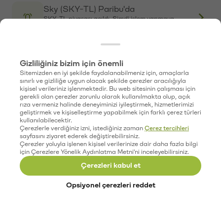
ETH → TL
XRP → TL
SOL → TL
aixbt (AIXBT) Paribu Box'ta
DOGE → TL
AIXBT-TL piyasası açıldı. Şimdi işlem yapmaya
başlayabilirsiniz.
Geçmiş Fiyat Performansı
Bitcoin Fiyat Geçmişi
Walrus (WAL) Paribu Box'ta
Ethereum Fiyat Geçmişi
WAL-TL piyasası açıldı. Şimdi işlem yapmaya
XRP Fiyat Geçmişi
başlayabilirsiniz.
Solana Fiyat Geçmişi
Dogecoin Fiyat Geçmişi
CoW Protocol (COW) Paribu Box'ta
COW-TL piyasası açıldı. Şimdi işlem yapmaya
başlayabilirsiniz.
Paribu Custody
Paribu Self
Grass (GRASS) Paribu Box'ta
ParibuLog
GRASS-TL piyasası açıldı. Şimdi işlem yapmaya
Paribu Hub
başlayabilirsiniz.
Team Paribu
Paribu Ventures
Paribu Art