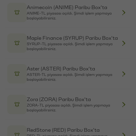
TLM bakiyeniz
TL bakiyeniz
Animecoin (ANIME) Paribu Box'ta
ANIME-TL piyasası açıldı. Şimdi işlem yapmaya
Piyasa
Grafik
Açık emirler
Emir geçmişi
başlayabilirsiniz.
₺
0.0764
1,776,847,310
TLM
₺
0.0821
Zaman
Miktar (TLM)
Birim fiyat (TL)
Toplam (TL)
Maple Finance (SYRUP) Paribu Box'ta
SYRUP-TL piyasası açıldı. Şimdi işlem yapmaya
17:05:32
233,280
0.0776
18,102.5280
başlayabilirsiniz.
17:05:32
189,931
0.0776
14,738.6456
Aster (ASTER) Paribu Box'ta
17:05:31
231,936
0.0776
17,998.2336
ASTER-TL piyasası açıldı. Şimdi işlem yapmaya
başlayabilirsiniz.
17:05:31
249,896
0.0777
19,416.9192
17:05:31
617,747
0.0777
47,998.9419
Zora (ZORA) Paribu Box'ta
17:05:31
3,187
0.0777
247.6299
ZORA-TL piyasası açıldı. Şimdi işlem yapmaya
başlayabilirsiniz.
17:04:41
249,216
0.0778
19,389.0048
17:04:41
262,084
0.0778
20,390.1352
RedStone (RED) Paribu Box'ta