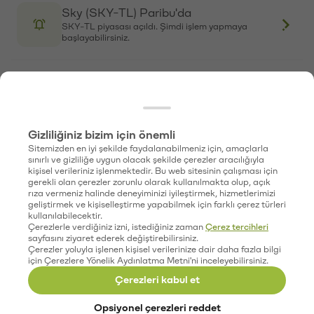
Sky (SKY-TL) Paribu'da
SKY-TL piyasası açıldı. Şimdi işlem yapmaya
başlayabilirsiniz.
Sky (SKY-USDT) Paribu'da
SKY-USDT piyasası açıldı. Şimdi işlem yapmaya
başlayabilirsiniz.
Gizliliğiniz bizim için önemli
Sitemizden en iyi şekilde faydalanabilmeniz için, amaçlarla
Linea (LINEA) Paribu Box'ta
sınırlı ve gizliliğe uygun olacak şekilde çerezler aracılığıyla
LINEA-TL piyasası açıldı. Şimdi işlem yapmaya
kişisel verileriniz işlenmektedir. Bu web sitesinin çalışması için
başlayabilirsiniz.
gerekli olan çerezler zorunlu olarak kullanılmakta olup, açık
rıza vermeniz halinde deneyiminizi iyileştirmek, hizmetlerimizi
geliştirmek ve kişiselleştirme yapabilmek için farklı çerez türleri
kullanılabilecektir.
World Liberty Financial (WLFI) Paribu
Çerezlerle verdiğiniz izni, istediğiniz zaman
Çerez tercihleri
Box'ta
sayfasını ziyaret ederek değiştirebilirsiniz.
Çerezler yoluyla işlenen kişisel verilerinize dair daha fazla bilgi
WLFI-TL piyasası açıldı. Şimdi işlem yapmaya
için Çerezlere Yönelik Aydınlatma Metni'ni inceleyebilirsiniz.
başlayabilirsiniz.
Çerezleri kabul et
Ninja Squad Token (NST) Paribu
Opsiyonel çerezleri reddet