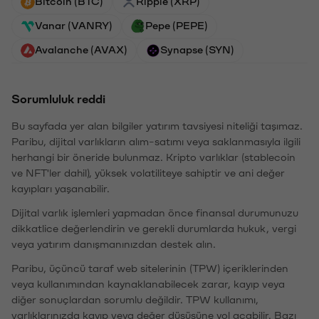
Bitcoin (BTC)
Ripple (XRP)
Vanar (VANRY)
Pepe (PEPE)
Avalanche (AVAX)
Synapse (SYN)
Sorumluluk reddi
Bu sayfada yer alan bilgiler yatırım tavsiyesi niteliği taşımaz.
Paribu, dijital varlıkların alım-satımı veya saklanmasıyla ilgili
herhangi bir öneride bulunmaz. Kripto varlıklar (stablecoin
ve NFT'ler dahil), yüksek volatiliteye sahiptir ve ani değer
kayıpları yaşanabilir.
Dijital varlık işlemleri yapmadan önce finansal durumunuzu
dikkatlice değerlendirin ve gerekli durumlarda hukuk, vergi
veya yatırım danışmanınızdan destek alın.
Paribu, üçüncü taraf web sitelerinin (TPW) içeriklerinden
veya kullanımından kaynaklanabilecek zarar, kayıp veya
diğer sonuçlardan sorumlu değildir. TPW kullanımı,
varlıklarınızda kayıp veya değer düşüşüne yol açabilir. Bazı