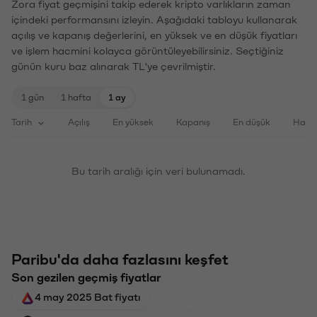
Zora fiyat geçmişini takip ederek kripto varlıkların zaman
içindeki performansını izleyin. Aşağıdaki tabloyu kullanarak
açılış ve kapanış değerlerini, en yüksek ve en düşük fiyatları
ve işlem hacmini kolayca görüntüleyebilirsiniz. Seçtiğiniz
günün kuru baz alınarak TL'ye çevrilmiştir.
1 gün
1 hafta
1 ay
Tarih
Açılış
En yüksek
Kapanış
En düşük
Haci
Bu tarih aralığı için veri bulunamadı.
Paribu'da daha fazlasını keşfet
Son gezilen geçmiş fiyatlar
4 may 2025 Bat fiyatı