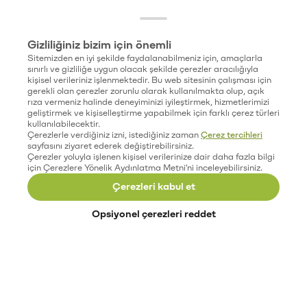
Gizliliğiniz bizim için önemli
Sitemizden en iyi şekilde faydalanabilmeniz için, amaçlarla
sınırlı ve gizliliğe uygun olacak şekilde çerezler aracılığıyla
kişisel verileriniz işlenmektedir. Bu web sitesinin çalışması için
gerekli olan çerezler zorunlu olarak kullanılmakta olup, açık
rıza vermeniz halinde deneyiminizi iyileştirmek, hizmetlerimizi
geliştirmek ve kişiselleştirme yapabilmek için farklı çerez türleri
kullanılabilecektir.
Çerezlerle verdiğiniz izni, istediğiniz zaman
Çerez tercihleri
sayfasını ziyaret ederek değiştirebilirsiniz.
Çerezler yoluyla işlenen kişisel verilerinize dair daha fazla bilgi
için Çerezlere Yönelik Aydınlatma Metni'ni inceleyebilirsiniz.
Çerezleri kabul et
Opsiyonel çerezleri reddet