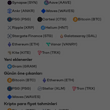
Synapse (SYN)
Aave (AAVE)
Ankr (ANKR)
Waves (WAVES)
PSG (PSG)
Cartesi (CTSI)
Bitcoin (BTC)
Ripple (XRP)
Helium (HNT)
Stargate Finance (STG)
Galatasaray (GAL)
Ethereum (ETH)
Vanar (VANRY)
Kite (KITE)
Tron (TRX)
Yeni eklenenler
Gram (GRAM)
Günün öne çıkanları
Bitcoin (BTC)
Ethereum (ETH)
PSG (PSG)
Stellar (XLM)
Tron (TRX)
Waves (WAVES)
Kripto para fiyat tahminleri