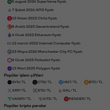
5 august 2026 SuperVerse fiyatı
7 Şubat 2026 API3 fiyatı
15 Nisan 2023 Chiliz fiyatı
8 Aralık 2025 Decentraland fiyatı
6 Ocak 2023 Ethereum fiyatı
12 march 2022 Internet Computer fiyatı
23 Mayıs 2026 Manchester City FC fiyatı
8 Ocak 2025 Polkadot fiyatı
15 Mart 2025 Polygon fiyatı
Popüler işlem çiftleri
SYN/TL
CTSI/TL
HNT/TL
BTC/TL
XRP/TL
STG/TL
GAL/TL
VANRY/TL
KITE/TL
RENDER/TL
Popüler kripto paralar