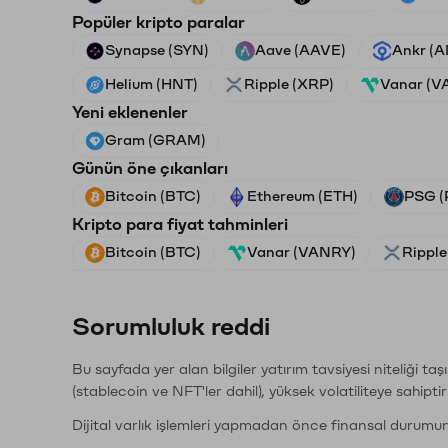
Popüler kripto paralar
Synapse (SYN)
Aave (AAVE)
Ankr (
Helium (HNT)
Ripple (XRP)
Vanar (V
Yeni eklenenler
Gram (GRAM)
Günün öne çıkanları
Bitcoin (BTC)
Ethereum (ETH)
PSG (
Kripto para fiyat tahminleri
Bitcoin (BTC)
Vanar (VANRY)
Ripple
Sorumluluk reddi
Bu sayfada yer alan bilgiler yatırım tavsiyesi niteliği ta
(stablecoin ve NFT'ler dahil), yüksek volatiliteye sahipti
Dijital varlık işlemleri yapmadan önce finansal durumu