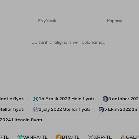
En yüksek
Kapanış
Bu tarih aralığı için veri bulunamadı.
antle fiyatı
16 Aralık 2023 Holo fiyatı
5 october 202
ellar fiyatı
1 july 2022 Stellar fiyatı
5 Ekim 2022 1in
2024 Litecoin fiyatı
/TL
VANRY/TL
BTC/TL
XRP/TL
GAL/