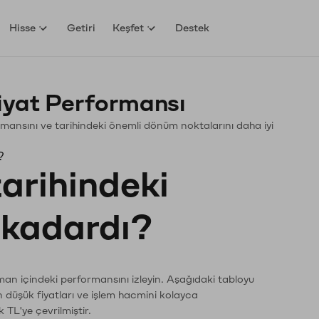
Hisse
Getiri
Keşfet
Destek
Fiyat Performansı
rformansını ve tarihindeki önemli dönüm noktalarını daha iyi
?
tarihindeki
e kadardı?
zaman içindeki performansını izleyin. Aşağıdaki tabloyu
n düşük fiyatları ve işlem hacmini kolayca
 TL'ye çevrilmiştir.