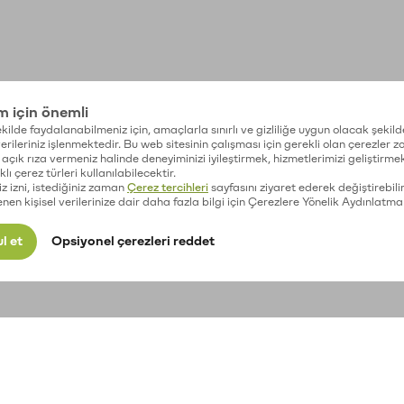
im için önemli
kilde faydalanabilmeniz için, amaçlarla sınırlı ve gizliliğe uygun olacak şekild
 verileriniz işlenmektedir. Bu web sitesinin çalışması için gerekli olan çerezler 
açık rıza vermeniz halinde deneyiminizi iyileştirmek, hizmetlerimizi geliştirmek
lı çerez türleri kullanılabilecektir.
iz izni, istediğiniz zaman
Çerez tercihleri
sayfasını ziyaret ederek değiştirebilir
enen kişisel verilerinize dair daha fazla bilgi için Çerezlere Yönelik Aydınlatma
l et
Opsiyonel çerezleri reddet