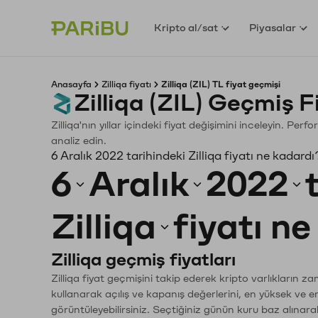
Kripto al/sat
Piyasalar
Anasayfa
Zilliqa fiyatı
Zilliqa (ZIL) TL fiyat geçmişi
Zilliqa (ZIL) Geçmiş 
Zilliqa'nın yıllar içindeki fiyat değişimini inceleyin. Pe
analiz edin.
6 Aralık 2022 tarihindeki Zilliqa fiyatı ne kadardı
6
Aralık
2022
Zilliqa
fiyatı n
Zilliqa geçmiş fiyatları
Zilliqa fiyat geçmişini takip ederek kripto varlıkların 
kullanarak açılış ve kapanış değerlerini, en yüksek ve e
görüntüleyebilirsiniz. Seçtiğiniz günün kuru baz alınarak