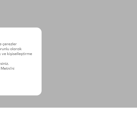
e çerezler
zorunlu olarak
 ve kişiselleştirme
siniz.
 Metni'ni