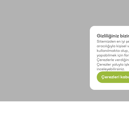
Gizliliğiniz biz
Sitemizden en iyi şe
aracılığıyla kişisel
kullanılmakta olup, 
yapabilmek için fark
Çerezlerle verdiğin
Çerezler yoluyla işl
inceleyebilirsiniz.
Çerezleri kabu