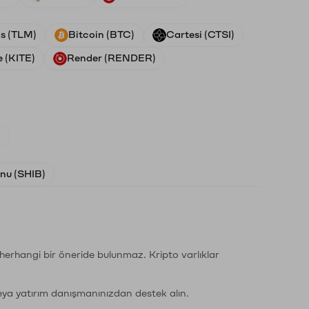
ds (TLM)
Bitcoin (BTC)
Cartesi (CTSI)
e (KITE)
Render (RENDER)
)
Inu (SHIB)
li herhangi bir öneride bulunmaz. Kripto varlıklar
eya yatırım danışmanınızdan destek alın.