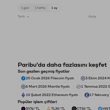
1 gün
1 hafta
1 ay
Tarih
Açılış
Paribu'da daha fazlasını keşfet
Son gezilen geçmiş fiyatlar
25 Ocak 2026 Filecoin fiyatı
3 Ekim 2024 M
6 Mart 2026 Mantle fiyatı
1 Temmuz 2022 St
10 Şubat 2022 Ethereum fiyatı
17 february 
Popüler işlem çiftleri
SYN/TL
TLM/TL
CTSI/TL
HNT