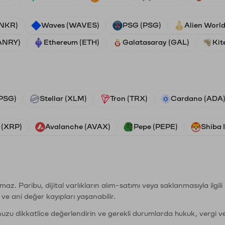
ANKR)
Waves (WAVES)
PSG (PSG)
Alien Worl
ANRY)
Ethereum (ETH)
Galatasaray (GAL)
Kit
PSG)
Stellar (XLM)
Tron (TRX)
Cardano (ADA
 (XRP)
Avalanche (AVAX)
Pepe (PEPE)
Shiba 
şımaz. Paribu, dijital varlıkların alım-satımı veya saklanmasıyla ilgi
r ve ani değer kayıpları yaşanabilir.
nuzu dikkatlice değerlendirin ve gerekli durumlarda hukuk, vergi v