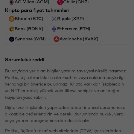
AC Milan (ACM)
Chiliz (CHZ)
Kripto para fiyat tahminleri
Bitcoin (BTC)
Ripple (XRP)
Bonk (BONK)
Ethereum (ETH)
Synapse (SYN)
Avalanche (AVAX)
Sorumluluk reddi
Bu sayfada yer alan bilgiler yatırım tavsiyesi niteliği taşımaz.
Paribu, dijital varlıkların alım-satımı veya saklanmasıyla ilgili
herhangi bir öneride bulunmaz. Kripto varlıklar (stablecoin
ve NFT'ler dahil), yüksek volatiliteye sahiptir ve ani değer
kayıpları yaşanabilir.
Dijital varlık işlemleri yapmadan önce finansal durumunuzu
dikkatlice değerlendirin ve gerekli durumlarda hukuk, vergi
veya yatırım danışmanınızdan destek alın.
Paribu, üçüncü taraf web sitelerinin (TPW) içeriklerinden