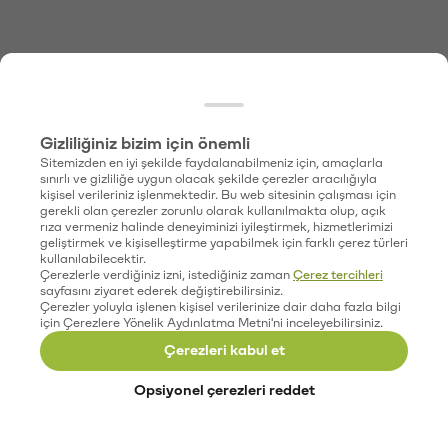
Gizliliğiniz bizim için önemli
Sitemizden en iyi şekilde faydalanabilmeniz için, amaçlarla
sınırlı ve gizliliğe uygun olacak şekilde çerezler aracılığıyla
kişisel verileriniz işlenmektedir. Bu web sitesinin çalışması için
gerekli olan çerezler zorunlu olarak kullanılmakta olup, açık
rıza vermeniz halinde deneyiminizi iyileştirmek, hizmetlerimizi
geliştirmek ve kişiselleştirme yapabilmek için farklı çerez türleri
kullanılabilecektir.
Çerezlerle verdiğiniz izni, istediğiniz zaman
Çerez tercihleri
sayfasını ziyaret ederek değiştirebilirsiniz.
Çerezler yoluyla işlenen kişisel verilerinize dair daha fazla bilgi
için Çerezlere Yönelik Aydınlatma Metni'ni inceleyebilirsiniz.
Çerezleri kabul et
Opsiyonel çerezleri reddet