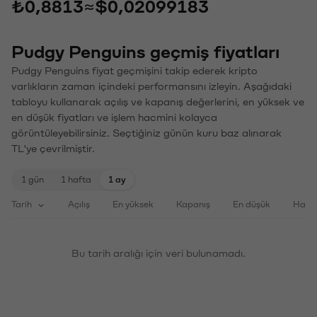
₺0,8813
≈
$0,02099183
Pudgy Penguins geçmiş fiyatları
Pudgy Penguins fiyat geçmişini takip ederek kripto
varlıkların zaman içindeki performansını izleyin. Aşağıdaki
tabloyu kullanarak açılış ve kapanış değerlerini, en yüksek ve
en düşük fiyatları ve işlem hacmini kolayca
görüntüleyebilirsiniz. Seçtiğiniz günün kuru baz alınarak
TL'ye çevrilmiştir.
1 gün
1 hafta
1 ay
Tarih
Açılış
En yüksek
Kapanış
En düşük
Haci
Bu tarih aralığı için veri bulunamadı.