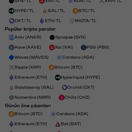
SYN/TL
XAI/TL
ADA/TL
XRP/TL
HYPE/TL
GAL/TL
BTC/TL
OXT/TL
ETH/TL
MIOTA/TL
Popüler kripto paralar
Ankr (ANKR)
Synapse (SYN)
Aave (AAVE)
Xai (XAI)
PSG (PSG)
Waves (WAVES)
Cardano (ADA)
Ripple (XRP)
Bitcoin (BTC)
Ethereum (ETH)
Hyperliquid (HYPE)
Galatasaray (GAL)
Orchid (OXT)
Numeraire (NMR)
Chiliz (CHZ)
Günün öne çıkanları
Bitcoin (BTC)
Cardano (ADA)
Ethereum (ETH)
Bat (BAT)