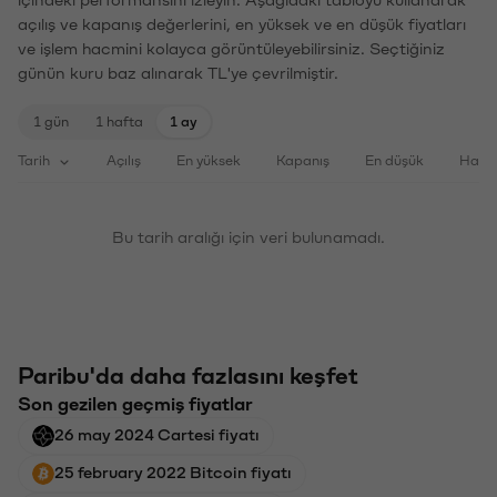
açılış ve kapanış değerlerini, en yüksek ve en düşük fiyatları
ve işlem hacmini kolayca görüntüleyebilirsiniz. Seçtiğiniz
günün kuru baz alınarak TL'ye çevrilmiştir.
1 gün
1 hafta
1 ay
Tarih
Açılış
En yüksek
Kapanış
En düşük
Haci
Bu tarih aralığı için veri bulunamadı.
Paribu'da daha fazlasını keşfet
Son gezilen geçmiş fiyatlar
26 may 2024 Cartesi fiyatı
25 february 2022 Bitcoin fiyatı