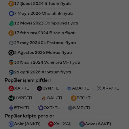
17 Şubat 2024 Bitcoin fiyatı
7 Mayıs 2026 Chainlink fiyatı
12 Mayıs 2023 Compound fiyatı
17 february 2024 Bitcoin fiyatı
29 may 2024 0x Protocol fiyatı
3 Ağustos 2026 Monad fiyatı
30 Nisan 2024 Valencia CF fiyatı
26 april 2026 Arbitrum fiyatı
Popüler işlem çiftleri
XAI/TL
SYN/TL
ADA/TL
XRP/TL
HYPE/TL
GAL/TL
BTC/TL
ETH/TL
OXT/TL
NMR/TL
Popüler kripto paralar
Ankr (ANKR)
Xai (XAI)
Aave (AAVE)