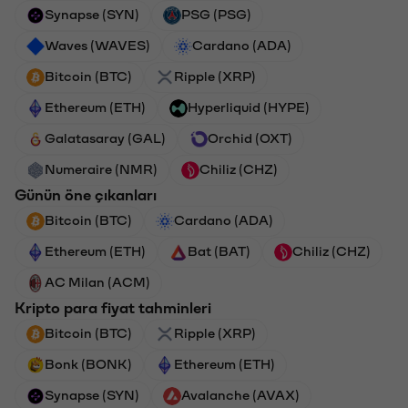
Synapse (SYN)
PSG (PSG)
Waves (WAVES)
Cardano (ADA)
Bitcoin (BTC)
Ripple (XRP)
Ethereum (ETH)
Hyperliquid (HYPE)
Galatasaray (GAL)
Orchid (OXT)
Numeraire (NMR)
Chiliz (CHZ)
Günün öne çıkanları
Bitcoin (BTC)
Cardano (ADA)
Ethereum (ETH)
Bat (BAT)
Chiliz (CHZ)
AC Milan (ACM)
Kripto para fiyat tahminleri
Bitcoin (BTC)
Ripple (XRP)
Bonk (BONK)
Ethereum (ETH)
Synapse (SYN)
Avalanche (AVAX)