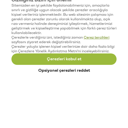
Sitemizden en iyi şekilde faydalanabilmeniz için, amaçlarla
sınırlı ve gizliliğe uygun olacak şekilde çerezler aracılığıyla
kişisel verileriniz işlenmektedir. Bu web sitesinin çalışması için
gerekli olan çerezler zorunlu olarak kullanılmakta olup, açık
rıza vermeniz halinde deneyiminizi iyileştirmek, hizmetlerimizi
geliştirmek ve kişiselleştirme yapabilmek için farklı çerez türleri
kullanılabilecektir.
Çerezlerle verdiğiniz izni, istediğiniz zaman
Çerez tercihleri
sayfasını ziyaret ederek değiştirebilirsiniz.
Çerezler yoluyla işlenen kişisel verilerinize dair daha fazla bilgi
için Çerezlere Yönelik Aydınlatma Metni'ni inceleyebilirsiniz.
Çerezleri kabul et
Opsiyonel çerezleri reddet
Paribu’yu keşfet
Eğitimler
Etkinlikler
Açık pozisyonlar