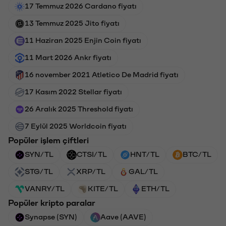
17 Temmuz 2026 Cardano fiyatı
13 Temmuz 2025 Jito fiyatı
11 Haziran 2025 Enjin Coin fiyatı
11 Mart 2026 Ankr fiyatı
16 november 2021 Atletico De Madrid fiyatı
17 Kasım 2022 Stellar fiyatı
26 Aralık 2025 Threshold fiyatı
7 Eylül 2025 Worldcoin fiyatı
Popüler işlem çiftleri
SYN/TL
CTSI/TL
HNT/TL
BTC/TL
STG/TL
XRP/TL
GAL/TL
VANRY/TL
KITE/TL
ETH/TL
Popüler kripto paralar
Synapse (SYN)
Aave (AAVE)