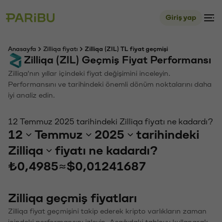
Giriş yap
Anasayfa
Zilliqa fiyatı
Zilliqa (ZIL) TL fiyat geçmişi
Zilliqa (ZIL) Geçmiş Fiyat Performansı
Zilliqa'nın yıllar içindeki fiyat değişimini inceleyin.
Performansını ve tarihindeki önemli dönüm noktalarını daha
iyi analiz edin.
12 Temmuz 2025 tarihindeki Zilliqa fiyatı ne kadardı?
12
Temmuz
2025
tarihindeki
Zilliqa
fiyatı ne kadardı?
₺0,4985
≈
$0,01241687
Zilliqa geçmiş fiyatları
Zilliqa fiyat geçmişini takip ederek kripto varlıkların zaman