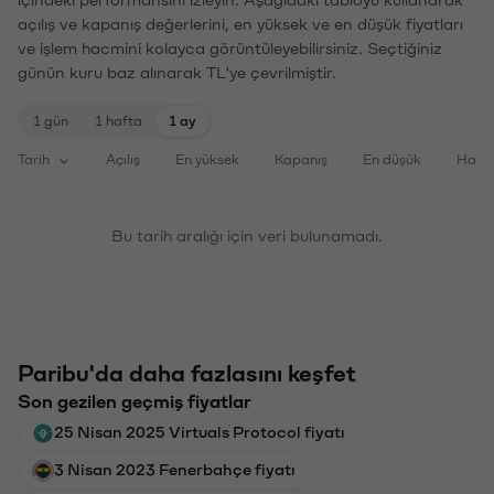
içindeki performansını izleyin. Aşağıdaki tabloyu kullanarak
açılış ve kapanış değerlerini, en yüksek ve en düşük fiyatları
ve işlem hacmini kolayca görüntüleyebilirsiniz. Seçtiğiniz
günün kuru baz alınarak TL'ye çevrilmiştir.
1 gün
1 hafta
1 ay
Tarih
Açılış
En yüksek
Kapanış
En düşük
Haci
Bu tarih aralığı için veri bulunamadı.
Paribu'da daha fazlasını keşfet
Son gezilen geçmiş fiyatlar
25 Nisan 2025 Virtuals Protocol fiyatı
3 Nisan 2023 Fenerbahçe fiyatı