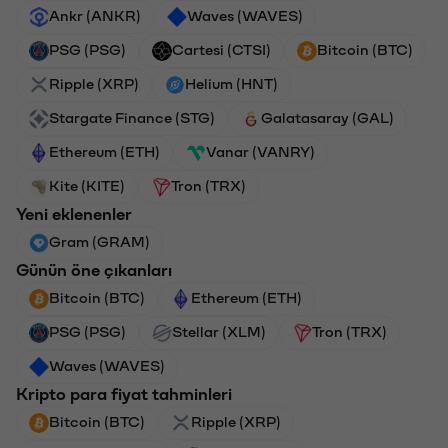
Ankr (ANKR)
Waves (WAVES)
PSG (PSG)
Cartesi (CTSI)
Bitcoin (BTC)
Ripple (XRP)
Helium (HNT)
Stargate Finance (STG)
Galatasaray (GAL)
Ethereum (ETH)
Vanar (VANRY)
Kite (KITE)
Tron (TRX)
Yeni eklenenler
Gram (GRAM)
Günün öne çıkanları
Bitcoin (BTC)
Ethereum (ETH)
PSG (PSG)
Stellar (XLM)
Tron (TRX)
Waves (WAVES)
Kripto para fiyat tahminleri
Bitcoin (BTC)
Ripple (XRP)