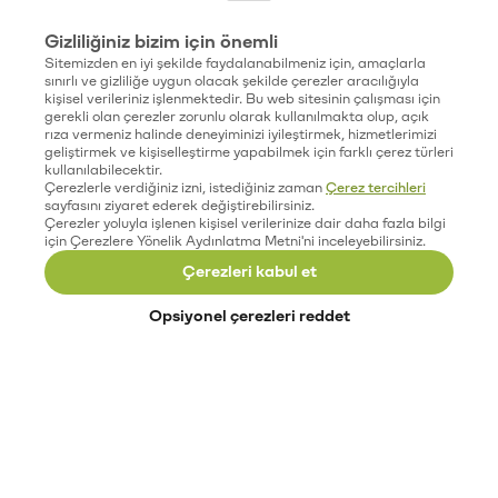
Gizliliğiniz bizim için önemli
Sitemizden en iyi şekilde faydalanabilmeniz için, amaçlarla
sınırlı ve gizliliğe uygun olacak şekilde çerezler aracılığıyla
kişisel verileriniz işlenmektedir. Bu web sitesinin çalışması için
gerekli olan çerezler zorunlu olarak kullanılmakta olup, açık
rıza vermeniz halinde deneyiminizi iyileştirmek, hizmetlerimizi
geliştirmek ve kişiselleştirme yapabilmek için farklı çerez türleri
kullanılabilecektir.
Çerezlerle verdiğiniz izni, istediğiniz zaman
Çerez tercihleri
sayfasını ziyaret ederek değiştirebilirsiniz.
Çerezler yoluyla işlenen kişisel verilerinize dair daha fazla bilgi
için Çerezlere Yönelik Aydınlatma Metni'ni inceleyebilirsiniz.
Çerezleri kabul et
Opsiyonel çerezleri reddet
Paribu’yu keşfet