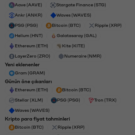
Aave (AAVE)
Stargate Finance (STG)
Ankr (ANKR)
Waves (WAVES)
PSG (PSG)
Bitcoin (BTC)
Ripple (XRP)
Helium (HNT)
Galatasaray (GAL)
Ethereum (ETH)
Kite (KITE)
LayerZero (ZRO)
Numeraire (NMR)
Yeni eklenenler
Gram (GRAM)
Günün öne çıkanları
Ethereum (ETH)
Bitcoin (BTC)
Stellar (XLM)
PSG (PSG)
Tron (TRX)
Waves (WAVES)
Kripto para fiyat tahminleri
Bitcoin (BTC)
Ripple (XRP)