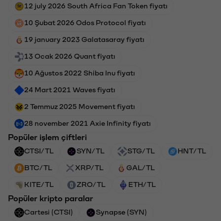
12 july 2026 South Africa Fan Token fiyatı
10 Şubat 2026 Odos Protocol fiyatı
19 january 2023 Galatasaray fiyatı
13 Ocak 2026 Quant fiyatı
10 Ağustos 2022 Shiba Inu fiyatı
24 Mart 2021 Waves fiyatı
2 Temmuz 2025 Movement fiyatı
28 november 2021 Axie Infinity fiyatı
Popüler işlem çiftleri
CTSI/TL
SYN/TL
STG/TL
HNT/TL
BTC/TL
XRP/TL
GAL/TL
KITE/TL
ZRO/TL
ETH/TL
Popüler kripto paralar
Cartesi (CTSI)
Synapse (SYN)