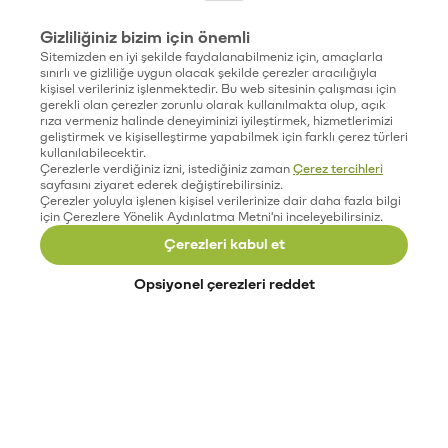
Gizliliğiniz bizim için önemli
Sitemizden en iyi şekilde faydalanabilmeniz için, amaçlarla
sınırlı ve gizliliğe uygun olacak şekilde çerezler aracılığıyla
kişisel verileriniz işlenmektedir. Bu web sitesinin çalışması için
gerekli olan çerezler zorunlu olarak kullanılmakta olup, açık
rıza vermeniz halinde deneyiminizi iyileştirmek, hizmetlerimizi
geliştirmek ve kişiselleştirme yapabilmek için farklı çerez türleri
kullanılabilecektir.
Çerezlerle verdiğiniz izni, istediğiniz zaman
Çerez tercihleri
sayfasını ziyaret ederek değiştirebilirsiniz.
Çerezler yoluyla işlenen kişisel verilerinize dair daha fazla bilgi
için Çerezlere Yönelik Aydınlatma Metni'ni inceleyebilirsiniz.
Çerezleri kabul et
Opsiyonel çerezleri reddet
Paribu’yu keşfet