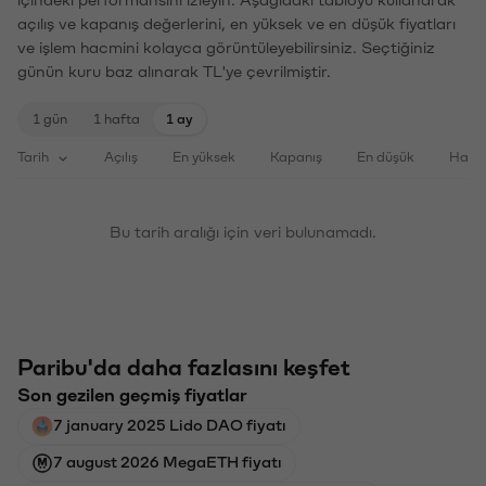
içindeki performansını izleyin. Aşağıdaki tabloyu kullanarak
açılış ve kapanış değerlerini, en yüksek ve en düşük fiyatları
ve işlem hacmini kolayca görüntüleyebilirsiniz. Seçtiğiniz
günün kuru baz alınarak TL'ye çevrilmiştir.
1 gün
1 hafta
1 ay
Tarih
Açılış
En yüksek
Kapanış
En düşük
Haci
Bu tarih aralığı için veri bulunamadı.
Paribu'da daha fazlasını keşfet
Son gezilen geçmiş fiyatlar
7 january 2025 Lido DAO fiyatı
7 august 2026 MegaETH fiyatı