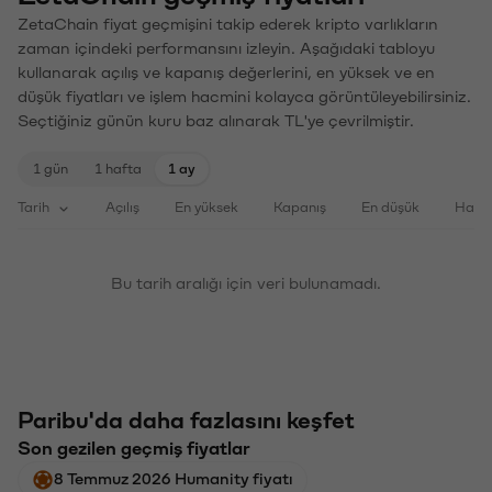
ZetaChain fiyat geçmişini takip ederek kripto varlıkların
zaman içindeki performansını izleyin. Aşağıdaki tabloyu
kullanarak açılış ve kapanış değerlerini, en yüksek ve en
düşük fiyatları ve işlem hacmini kolayca görüntüleyebilirsiniz.
Seçtiğiniz günün kuru baz alınarak TL'ye çevrilmiştir.
1 gün
1 hafta
1 ay
Tarih
Açılış
En yüksek
Kapanış
En düşük
Haci
Bu tarih aralığı için veri bulunamadı.
Paribu'da daha fazlasını keşfet
Son gezilen geçmiş fiyatlar
8 Temmuz 2026 Humanity fiyatı