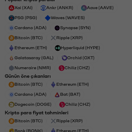
Xai (XAI)
Ankr (ANKR)
Aave (AAVE)
PSG (PSG)
Waves (WAVES)
Cardano (ADA)
Synapse (SYN)
Bitcoin (BTC)
Ripple (XRP)
Ethereum (ETH)
Hyperliquid (HYPE)
Galatasaray (GAL)
Orchid (OXT)
Numeraire (NMR)
Chiliz (CHZ)
Günün öne çıkanları
Bitcoin (BTC)
Ethereum (ETH)
Cardano (ADA)
Bat (BAT)
Dogecoin (DOGE)
Chiliz (CHZ)
Kripto para fiyat tahminleri
Bitcoin (BTC)
Ripple (XRP)
Bonk (BONK)
Ethereum (ETH)