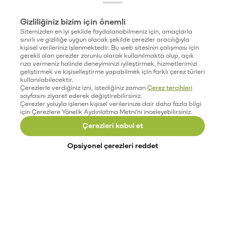
Gizliliğiniz bizim için önemli
Sitemizden en iyi şekilde faydalanabilmeniz için, amaçlarla
sınırlı ve gizliliğe uygun olacak şekilde çerezler aracılığıyla
kişisel verileriniz işlenmektedir. Bu web sitesinin çalışması için
gerekli olan çerezler zorunlu olarak kullanılmakta olup, açık
rıza vermeniz halinde deneyiminizi iyileştirmek, hizmetlerimizi
geliştirmek ve kişiselleştirme yapabilmek için farklı çerez türleri
kullanılabilecektir.
Çerezlerle verdiğiniz izni, istediğiniz zaman
Çerez tercihleri
sayfasını ziyaret ederek değiştirebilirsiniz.
Çerezler yoluyla işlenen kişisel verilerinize dair daha fazla bilgi
için Çerezlere Yönelik Aydınlatma Metni'ni inceleyebilirsiniz.
Çerezleri kabul et
Opsiyonel çerezleri reddet
Paribu’yu keşfet
Eğitimler