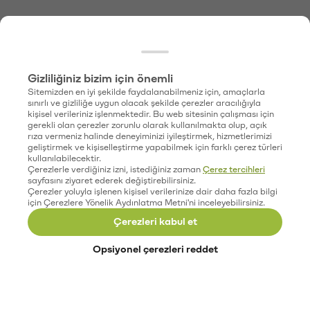
Gizliliğiniz bizim için önemli
Sitemizden en iyi şekilde faydalanabilmeniz için, amaçlarla
sınırlı ve gizliliğe uygun olacak şekilde çerezler aracılığıyla
kişisel verileriniz işlenmektedir. Bu web sitesinin çalışması için
gerekli olan çerezler zorunlu olarak kullanılmakta olup, açık
rıza vermeniz halinde deneyiminizi iyileştirmek, hizmetlerimizi
geliştirmek ve kişiselleştirme yapabilmek için farklı çerez türleri
kullanılabilecektir.
Çerezlerle verdiğiniz izni, istediğiniz zaman
Çerez tercihleri
sayfasını ziyaret ederek değiştirebilirsiniz.
Çerezler yoluyla işlenen kişisel verilerinize dair daha fazla bilgi
için Çerezlere Yönelik Aydınlatma Metni'ni inceleyebilirsiniz.
Çerezleri kabul et
Opsiyonel çerezleri reddet