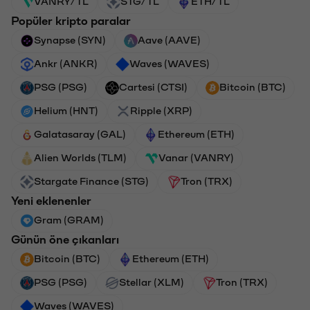
VANRY/TL
STG/TL
ETH/TL
Popüler kripto paralar
Synapse (SYN)
Aave (AAVE)
Ankr (ANKR)
Waves (WAVES)
PSG (PSG)
Cartesi (CTSI)
Bitcoin (BTC)
Helium (HNT)
Ripple (XRP)
Galatasaray (GAL)
Ethereum (ETH)
Alien Worlds (TLM)
Vanar (VANRY)
Stargate Finance (STG)
Tron (TRX)
Yeni eklenenler
Gram (GRAM)
Günün öne çıkanları
Bitcoin (BTC)
Ethereum (ETH)
PSG (PSG)
Stellar (XLM)
Tron (TRX)
Waves (WAVES)