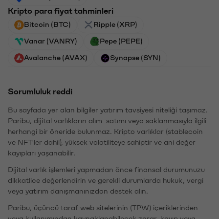
Kripto para fiyat tahminleri
Bitcoin (BTC)
Ripple (XRP)
Vanar (VANRY)
Pepe (PEPE)
Avalanche (AVAX)
Synapse (SYN)
Sorumluluk reddi
Bu sayfada yer alan bilgiler yatırım tavsiyesi niteliği taşımaz.
Paribu, dijital varlıkların alım-satımı veya saklanmasıyla ilgili
herhangi bir öneride bulunmaz. Kripto varlıklar (stablecoin
ve NFT'ler dahil), yüksek volatiliteye sahiptir ve ani değer
kayıpları yaşanabilir.
Dijital varlık işlemleri yapmadan önce finansal durumunuzu
dikkatlice değerlendirin ve gerekli durumlarda hukuk, vergi
veya yatırım danışmanınızdan destek alın.
Paribu, üçüncü taraf web sitelerinin (TPW) içeriklerinden
veya kullanımından kaynaklanabilecek zarar, kayıp veya