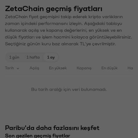
ZetaChain geçmiş fiyatları
ZetaChain fiyat geçmişini takip ederek kripto varlıkların
zaman içindeki performansını izleyin. Aşağıdaki tabloyu
kullanarak açılış ve kapanış değerlerini, en yüksek ve en
düşük fiyatları ve işlem hacmini kolayca görüntüleyebilirsiniz.
Seçtiğiniz günün kuru baz alınarak TL'ye çevrilmiştir.
1 gün
1 hafta
1 ay
Tarih
Açılış
En yüksek
Kapanış
En düşük
Haci
Bu tarih aralığı için veri bulunamadı.
Paribu'da daha fazlasını keşfet
Son gezilen geçmiş fiyatlar