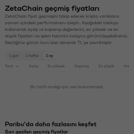
ZetaChain geçmiş fiyatları
ZetaChain fiyat geçmişini takip ederek kripto varlıkların
zaman içindeki performansını izleyin. Aşağıdaki tabloyu
kullanarak açılış ve kapanış değerlerini, en yüksek ve en
düşük fiyatları ve işlem hacmini kolayca görüntüleyebilirsiniz.
Seçtiğiniz günün kuru baz alınarak TL'ye çevrilmiştir.
1 gün
1 hafta
1 ay
Tarih
Açılış
En yüksek
Kapanış
En düşük
Haci
Bu tarih aralığı için veri bulunamadı.
Paribu'da daha fazlasını keşfet
Son gezilen geçmiş fiyatlar