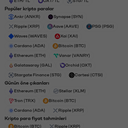
ETH/TL
OXT/TL
STG/TL
Popüler kripto paralar
Ankr (ANKR)
Synapse (SYN)
Ripple (XRP)
Aave (AAVE)
PSG (PSG)
Waves (WAVES)
Xai (XAI)
Cardano (ADA)
Bitcoin (BTC)
Ethereum (ETH)
Vanar (VANRY)
Galatasaray (GAL)
Orchid (OXT)
Stargate Finance (STG)
Cartesi (CTSI)
Günün öne çıkanları
Ethereum (ETH)
Stellar (XLM)
Tron (TRX)
Bitcoin (BTC)
Cardano (ADA)
Ripple (XRP)
Kripto para fiyat tahminleri
Bitcoin (BTC)
Ripple (XRP)