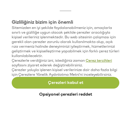
Gizliliğiniz bizim için önemli
Sitemizden en iyi şekilde faydalanabilmeniz için, amaçlarla
sınırlı ve gizliliğe uygun olacak şekilde çerezler aracılığıyla
kişisel verileriniz işlenmektedir. Bu web sitesinin çalışması için
gerekli olan çerezler zorunlu olarak kullanılmakta olup, açık
rıza vermeniz halinde deneyiminizi iyileştirmek, hizmetlerimizi
geliştirmek ve kişiselleştirme yapabilmek için farklı çerez türleri
kullanılabilecektir.
Çerezlerle verdiğiniz izni, istediğiniz zaman
Çerez tercihleri
sayfasını ziyaret ederek değiştirebilirsiniz.
Çerezler yoluyla işlenen kişisel verilerinize dair daha fazla bilgi
için Çerezlere Yönelik Aydınlatma Metni'ni inceleyebilirsiniz.
Çerezleri kabul et
Opsiyonel çerezleri reddet