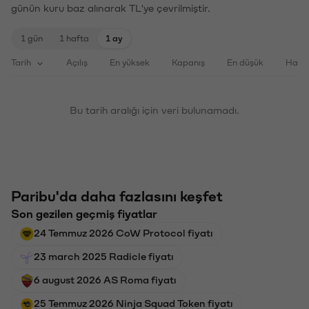
günün kuru baz alınarak TL'ye çevrilmiştir.
1 gün
1 hafta
1 ay
Tarih
Açılış
En yüksek
Kapanış
En düşük
Haci
Bu tarih aralığı için veri bulunamadı.
Paribu'da daha fazlasını keşfet
Son gezilen geçmiş fiyatlar
24 Temmuz 2026 CoW Protocol fiyatı
23 march 2025 Radicle fiyatı
6 august 2026 AS Roma fiyatı
25 Temmuz 2026 Ninja Squad Token fiyatı