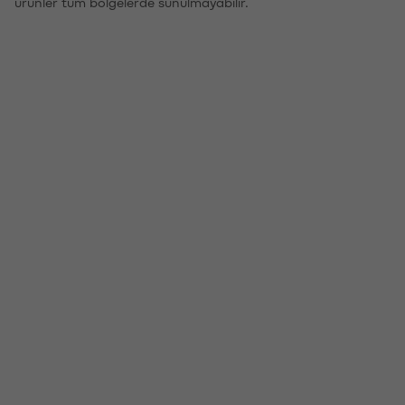
ürünler tüm bölgelerde sunulmayabilir.