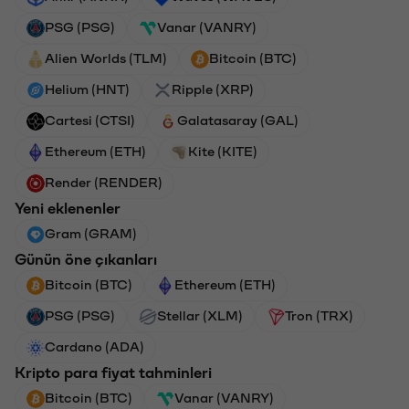
PSG (PSG)
Vanar (VANRY)
Alien Worlds (TLM)
Bitcoin (BTC)
Helium (HNT)
Ripple (XRP)
Cartesi (CTSI)
Galatasaray (GAL)
Ethereum (ETH)
Kite (KITE)
Render (RENDER)
Yeni eklenenler
Gram (GRAM)
Günün öne çıkanları
Bitcoin (BTC)
Ethereum (ETH)
PSG (PSG)
Stellar (XLM)
Tron (TRX)
Cardano (ADA)
Kripto para fiyat tahminleri
Bitcoin (BTC)
Vanar (VANRY)