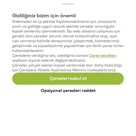
Gizliliğiniz bizim için önemli
Sitemizden en iyi şekilde faydalanabilmeniz için, amaçlarla
sınırlı ve gizliliğe uygun olacak şekilde çerezler aracılığıyla
kişisel verileriniz işlenmektedir. Bu web sitesinin çalışması için
gerekli olan çerezler zorunlu olarak kullanılmakta olup, açık
rıza vermeniz halinde deneyiminizi iyileştirmek, hizmetlerimizi
geliştirmek ve kişiselleştirme yapabilmek için farklı çerez türleri
kullanılabilecektir.
Çerezlerle verdiğiniz izni, istediğiniz zaman
Çerez tercihleri
sayfasını ziyaret ederek değiştirebilirsiniz.
Çerezler yoluyla işlenen kişisel verilerinize dair daha fazla bilgi
için Çerezlere Yönelik Aydınlatma Metni'ni inceleyebilirsiniz.
Çerezleri kabul et
Opsiyonel çerezleri reddet
Paribu’yu keşfet