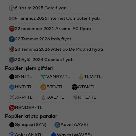
6 Kasım 2025 Gala fiyatı
9 Temmuz 2026 Internet Computer fiyatı
22 november 2021 Arsenal FC fiyatı
22 Temmuz 2026 Italy fiyatı
20 Temmuz 2026 Atletico De Madrid fiyatı
30 Eylül 2024 Cosmos fiyatı
Popüler işlem çiftleri
SYN/TL
VANRY/TL
TLM/TL
HNT/TL
BTC/TL
CTSI/TL
XRP/TL
GAL/TL
KITE/TL
RENDER/TL
Popüler kripto paralar
Synapse (SYN)
Aave (AAVE)
Ankr (ANKR)
Waves (WAVES)