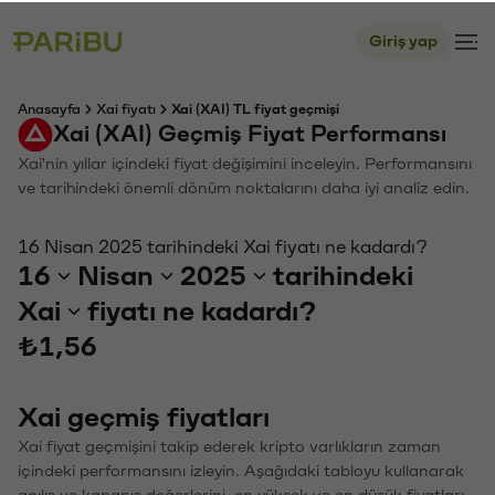
Giriş yap
Anasayfa
Xai fiyatı
Xai (XAI) TL fiyat geçmişi
Xai (XAI) Geçmiş Fiyat Performansı
Xai'nin yıllar içindeki fiyat değişimini inceleyin. Performansını
ve tarihindeki önemli dönüm noktalarını daha iyi analiz edin.
16 Nisan 2025 tarihindeki Xai fiyatı ne kadardı?
16
Nisan
2025
tarihindeki
Xai
fiyatı ne kadardı?
₺1,56
Xai geçmiş fiyatları
Xai fiyat geçmişini takip ederek kripto varlıkların zaman
içindeki performansını izleyin. Aşağıdaki tabloyu kullanarak
açılış ve kapanış değerlerini, en yüksek ve en düşük fiyatları