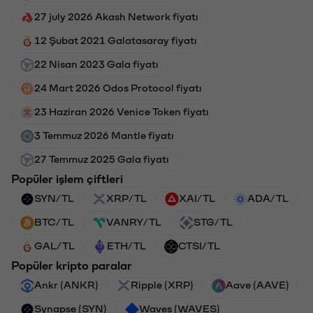
27 july 2026 Akash Network fiyatı
12 Şubat 2021 Galatasaray fiyatı
22 Nisan 2023 Gala fiyatı
24 Mart 2026 Odos Protocol fiyatı
23 Haziran 2026 Venice Token fiyatı
3 Temmuz 2026 Mantle fiyatı
27 Temmuz 2025 Gala fiyatı
Popüler işlem çiftleri
SYN/TL
XRP/TL
XAI/TL
ADA/TL
BTC/TL
VANRY/TL
STG/TL
GAL/TL
ETH/TL
CTSI/TL
Popüler kripto paralar
Ankr (ANKR)
Ripple (XRP)
Aave (AAVE)
Synapse (SYN)
Waves (WAVES)