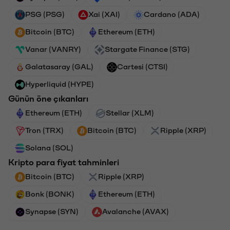
PSG (PSG)
Xai (XAI)
Cardano (ADA)
Bitcoin (BTC)
Ethereum (ETH)
Vanar (VANRY)
Stargate Finance (STG)
Galatasaray (GAL)
Cartesi (CTSI)
Hyperliquid (HYPE)
Günün öne çıkanları
Ethereum (ETH)
Stellar (XLM)
Tron (TRX)
Bitcoin (BTC)
Ripple (XRP)
Solana (SOL)
Kripto para fiyat tahminleri
Bitcoin (BTC)
Ripple (XRP)
Bonk (BONK)
Ethereum (ETH)
Synapse (SYN)
Avalanche (AVAX)