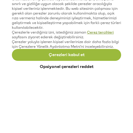
sınırlı ve gizliliğe uygun olacak şekilde çerezler aracılığıyla
kişisel verileriniz işlenmektedir. Bu web sitesinin çalışması için
gerekli olan çerezler zorunlu olarak kullanılmakta olup, açık
rıza vermeniz halinde deneyiminizi iyileştirmek, hizmetlerimizi
geliştirmek ve kişiselleştirme yapabilmek için farklı çerez türleri
kullanılabilecektir.
Çerezlerle verdiğiniz izni, istediğiniz zaman
Çerez tercihleri
sayfasını ziyaret ederek değiştirebilirsiniz.
Çerezler yoluyla işlenen kişisel verilerinize dair daha fazla bilgi
için Çerezlere Yönelik Aydınlatma Metni'ni inceleyebilirsiniz.
Çerezleri kabul et
Opsiyonel çerezleri reddet
Paribu’yu keşfet
Eğitimler
Etkinlikler
Açık pozisyonlar
Paribu sistem durumu