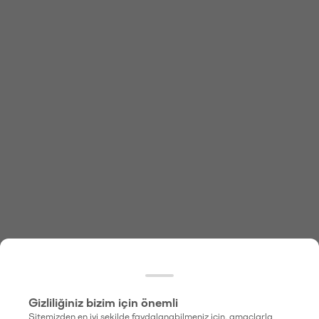
Gizliliğiniz bizim için önemli
Sitemizden en iyi şekilde faydalanabilmeniz için, amaçlarla