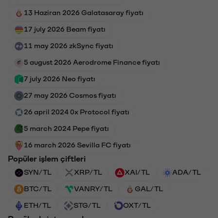
13 Haziran 2026 Galatasaray fiyatı
17 july 2026 Beam fiyatı
11 may 2026 zkSync fiyatı
5 august 2026 Aerodrome Finance fiyatı
7 july 2026 Neo fiyatı
27 may 2026 Cosmos fiyatı
26 april 2024 0x Protocol fiyatı
5 march 2024 Pepe fiyatı
16 march 2026 Sevilla FC fiyatı
Popüler işlem çiftleri
SYN/TL
XRP/TL
XAI/TL
ADA/TL
BTC/TL
VANRY/TL
GAL/TL
ETH/TL
STG/TL
OXT/TL