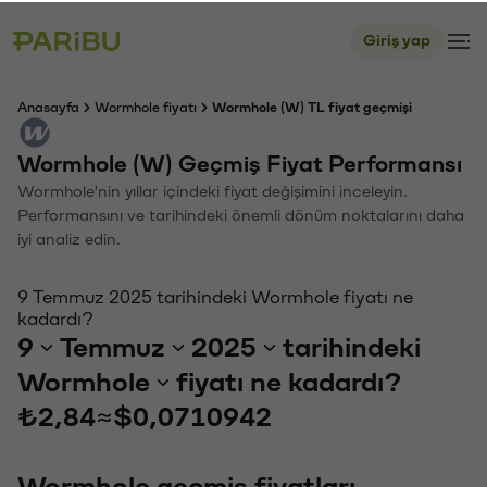
Giriş yap
Anasayfa
Wormhole fiyatı
Wormhole (W) TL fiyat geçmişi
Wormhole (W) Geçmiş Fiyat Performansı
Wormhole'nin yıllar içindeki fiyat değişimini inceleyin.
Performansını ve tarihindeki önemli dönüm noktalarını daha
iyi analiz edin.
9 Temmuz 2025 tarihindeki Wormhole fiyatı ne
kadardı?
9
Temmuz
2025
tarihindeki
Wormhole
fiyatı ne kadardı?
₺2,84
≈
$0,0710942
Wormhole geçmiş fiyatları