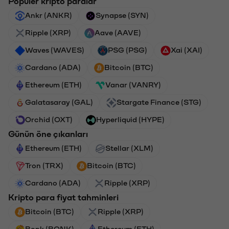
Popüler kripto paralar
Ankr (ANKR)
Synapse (SYN)
Ripple (XRP)
Aave (AAVE)
Waves (WAVES)
PSG (PSG)
Xai (XAI)
Cardano (ADA)
Bitcoin (BTC)
Ethereum (ETH)
Vanar (VANRY)
Galatasaray (GAL)
Stargate Finance (STG)
Orchid (OXT)
Hyperliquid (HYPE)
Günün öne çıkanları
Ethereum (ETH)
Stellar (XLM)
Tron (TRX)
Bitcoin (BTC)
Cardano (ADA)
Ripple (XRP)
Kripto para fiyat tahminleri
Bitcoin (BTC)
Ripple (XRP)
Bonk (BONK)
Ethereum (ETH)