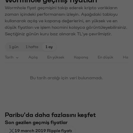
Wormhole fiyat geçmişini takip ederek kripto varlıkların
zaman içindeki performansını izleyin. Aşağıdaki tabloyu
kullanarak açılış ve kapanış değerlerini, en yüksek ve en
düşük fiyatları ve işlem hacmini kolayca görüntüleyebilirsiniz.
Seçtiğiniz günün kuru baz alınarak TL'ye çevrilmiştir.
1 gün
1 hafta
1 ay
Tarih
Açılış
En yüksek
Kapanış
En düşük
Haci
Bu tarih aralığı için veri bulunamadı.
Paribu'da daha fazlasını keşfet
Son gezilen geçmiş fiyatlar
19 march 2019 Ripple fiyatı